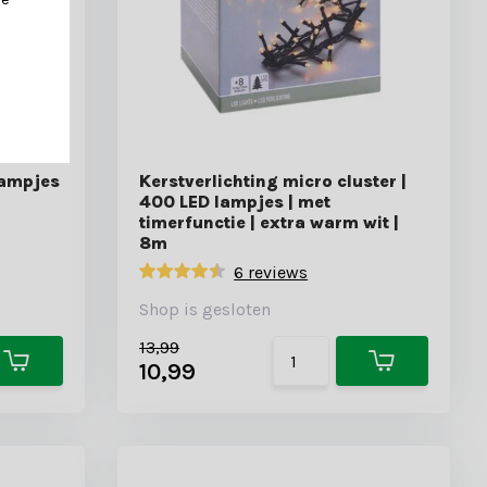
lampjes
Kerstverlichting micro cluster |
400 LED lampjes | met
timerfunctie | extra warm wit |
8m
6 reviews
Shop is gesloten
13,99
10,99