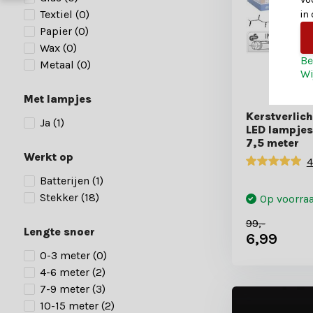
Textiel
(0)
in
Papier
(0)
Wax
(0)
Be
Metaal
(0)
Wi
Met lampjes
Kerstverlich
Ja
(1)
LED lampjes 
7,5 meter
Werkt op
4
Batterijen
(1)
Stekker
(18)
Op voorra
99,-
Lengte snoer
6,99
0-3 meter
(0)
4-6 meter
(2)
7-9 meter
(3)
10-15 meter
(2)