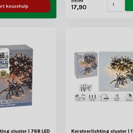
23,99
17,90
art keuzehulp
ting cluster | 768 LED
Kerstverlichting cluster | 