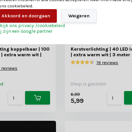
 ons cookiebeleid.
Akkoord en doorgaan
Weigeren
kijk ons privacy-/cookiebeleid
j zijn een Google partner
ting koppelbaar | 100
Kerstverlichting | 40 LED 
| extra warm wit |
| extra warm wit | 3 meter
19 reviews
 reviews
ad
Shop is gesloten
6,99
5,99