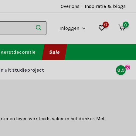
Over ons
|
Inspiratie & blogs
0
0
Inloggen
Kerstdecoratie
Sale
n uit
studieproject
8,9
rter en leven we steeds vaker in het donker. Met