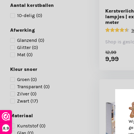
Aantal kerstballen
Kerstverlich
10-delig
(0)
lampjes | ex
meter
Afwerking
1
Glanzend
(0)
Shop is gesl
Glitter
(0)
12,99
Mat
(0)
9,99
Kleur snoer
Groen
(0)
Transparant
(0)
Zilver
(0)
Zwart
(17)
Materiaal
Wi
Kunststof
(0)
ge
8,9
Glas
(0)
vo