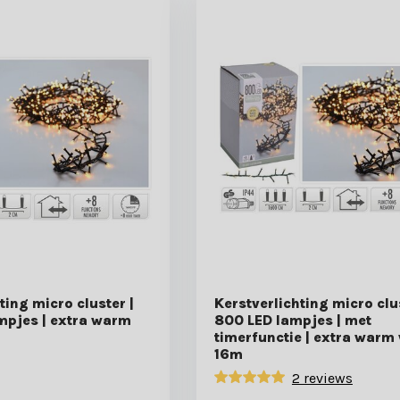
ting micro cluster |
Kerstverlichting micro clus
mpjes | extra warm
800 LED lampjes | met
timerfunctie | extra warm 
16m
2 reviews