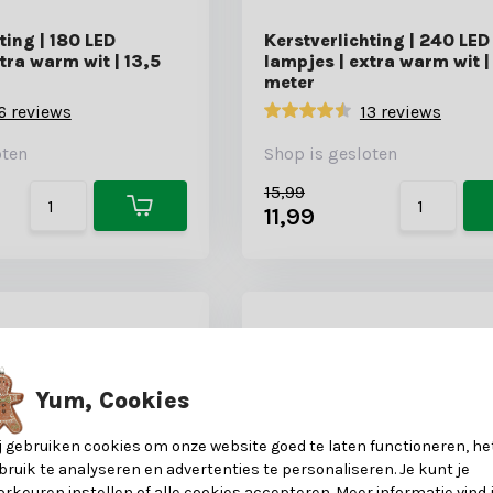
ting | 180 LED
Kerstverlichting | 240 LED
tra warm wit | 13,5
lampjes | extra warm wit |
meter
6 reviews
13 reviews
oten
Shop is gesloten
15,99
11,99
Yum, Cookies
j gebruiken cookies om onze website goed te laten functioneren, he
bruik te analyseren en advertenties te personaliseren. Je kunt je
orkeuren instellen of alle cookies accepteren. Meer informatie vind 