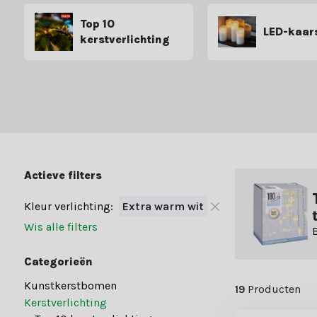
Top 10
LED-kaar
kerstverlichting
Actieve filters
Kleur verlichting:
Extra warm wit
Wis alle filters
Categorieën
Kunstkerstbomen
19
Producten
Kerstverlichting