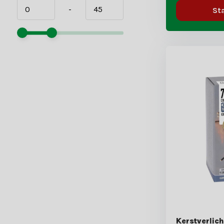
-
St
Kerstverlich