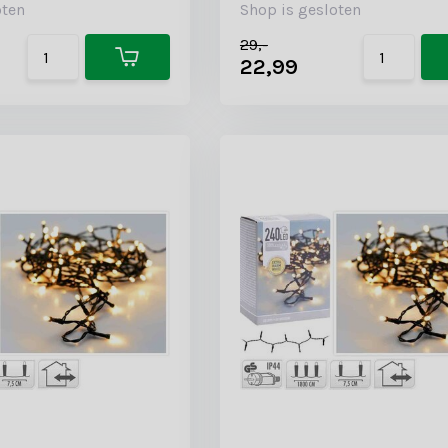
oten
Shop is gesloten
29,-
22,99