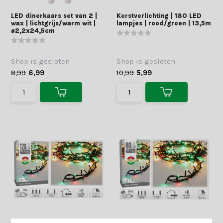
LED dinerkaars set van 2 |
Kerstverlichting | 180 LED
wax | lichtgrijs/warm wit |
lampjes | rood/groen | 13,5m
ø2,2x24,5cm
Shop is gesloten
Shop is gesloten
8,99
6,99
10,99
5,99
Kerstverlichting | 120 LED
Kerstverlichting | 80 LED