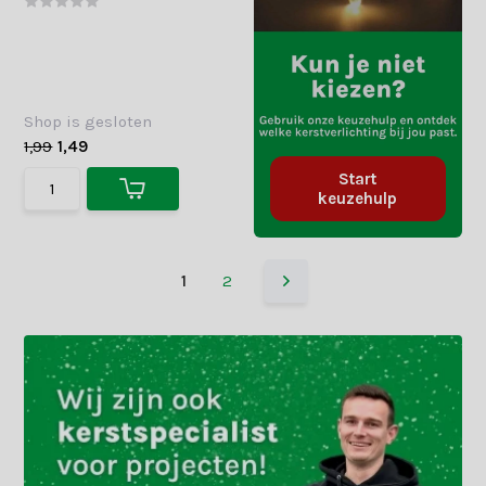
Shop is gesloten
1,99
1,49
Start
keuzehulp
1
2