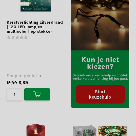
Kerstverlichting zilverdraad
| 120 LED lampjes |
multicolor | op stekker
Shop is gesloten
15,99
9,99
Start
keuzehulp