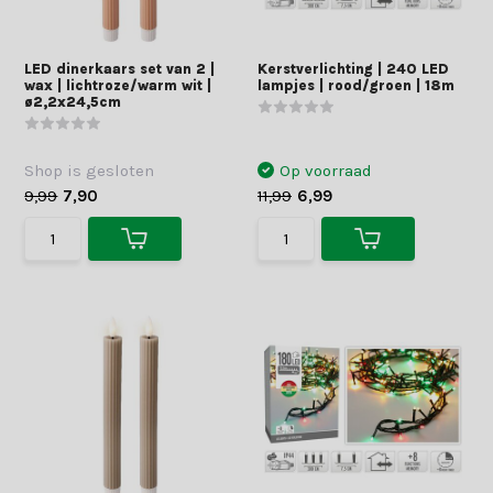
LED dinerkaars set van 2 |
Kerstverlichting | 240 LED
wax | lichtroze/warm wit |
lampjes | rood/groen | 18m
ø2,2x24,5cm
Shop is gesloten
Op voorraad
9,99
7,90
11,99
6,99