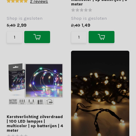
2 reviews
meter
Shop is gesloten
Shop is gesloten
5,49
2,99
2,49
1,49
Kerstverlichting zilverdraad
| 100 LED lampjes |
multicolor | op batterijen | 4
meter