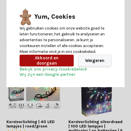
lampjes | rood/groen | 9m
lampjes | rood/groen | 6m
Yum, Cookies
Op voorraad
Shop is gesloten
Wij gebruiken cookies om onze website goed te
6,49
3,99
7,99
4,99
laten functioneren, het gebruik te analyseren en
advertenties te personaliseren. Je kunt je
voorkeuren instellen of alle cookies accepteren.
Meer informatie vind je in ons cookiebeleid.
Akkoord en
Weigeren
doorgaan
Bekijk ons privacy-/cookiebeleid
Wij zijn een Google partner
Kerstverlichting | 40 LED
Kerstverlichting zilverdraad
lampjes | rood/groen
| 100 LED lampjes |
multicolor | op batterijen | 5