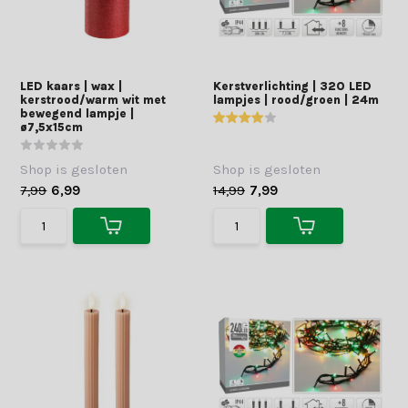
LED kaars | wax |
Kerstverlichting | 320 LED
kerstrood/warm wit met
lampjes | rood/groen | 24m
bewegend lampje |
ø7,5x15cm
Shop is gesloten
Shop is gesloten
7,99
6,99
14,99
7,99