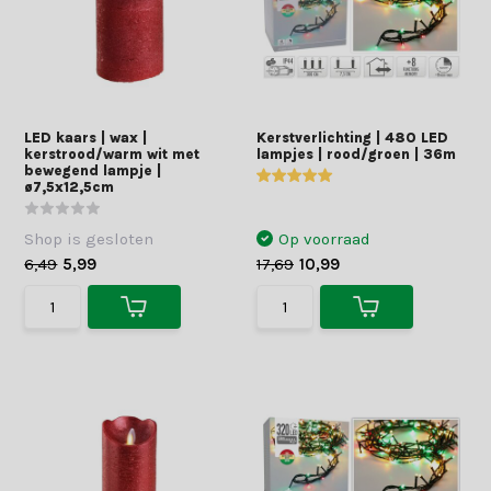
LED kaars | wax |
Kerstverlichting | 480 LED
kerstrood/warm wit met
lampjes | rood/groen | 36m
bewegend lampje |
ø7,5x12,5cm
Shop is gesloten
Op voorraad
6,49
5,99
17,69
10,99