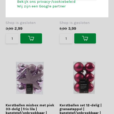
Bekijk ons privacy-/cookiebeleid
poederroze |
poederroze |
Wij zijn een Google partner
kunststof/onbreekbaar |
kunststof/onbreekbaar |
4cm
8cm
Shop is gesloten
Shop is gesloten
3,99
2,99
5,99
3,99
Kerstballen mixbox met piek
Kerstballen set 12-delig |
33-delig | fris lila |
granaatappel |
kunststof/onbreekbaar |
kunststof/onbreekbaar |