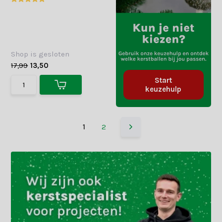
Shop is gesloten
17,99
13,50
Start
keuzehulp
1
2