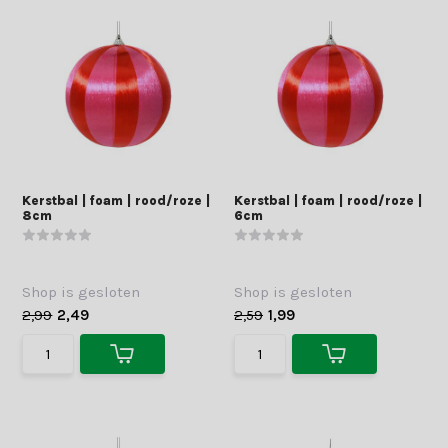
Kerstbal | foam | rood/roze |
Kerstbal | foam | rood/roze |
8cm
6cm
Shop is gesloten
Shop is gesloten
2,99
2,49
2,59
1,99