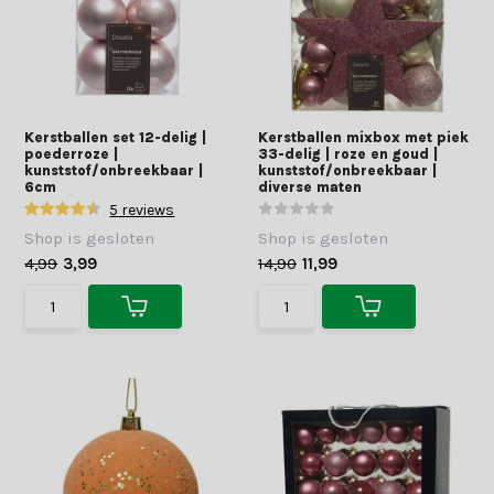
Kerstballen set 12-delig |
Kerstballen mixbox met piek
poederroze |
33-delig | roze en goud |
kunststof/onbreekbaar |
kunststof/onbreekbaar |
6cm
diverse maten
5 reviews
Shop is gesloten
Shop is gesloten
4,99
3,99
14,90
11,99