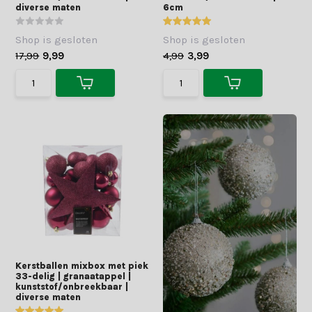
diverse maten
6cm
Shop is gesloten
Shop is gesloten
17,99
9,99
4,99
3,99
Kerstballen mixbox met piek
33-delig | granaatappel |
kunststof/onbreekbaar |
diverse maten