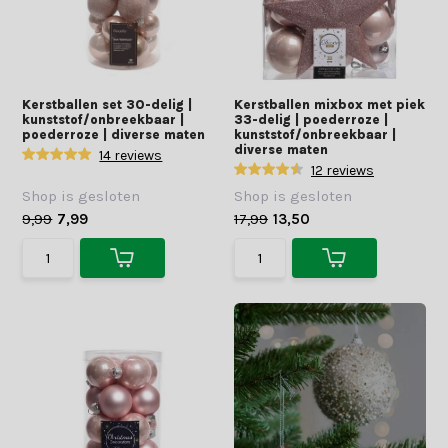
Kerstballen set 30-delig |
Kerstballen mixbox met piek
kunststof/onbreekbaar |
33-delig | poederroze |
poederroze | diverse maten
kunststof/onbreekbaar |
diverse maten
14 reviews
12 reviews
Shop is gesloten
Shop is gesloten
9,99
7,99
17,99
13,50