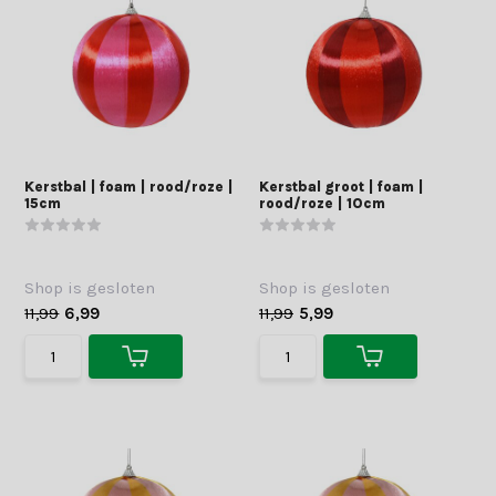
Kerstbal | foam | rood/roze |
Kerstbal groot | foam |
15cm
rood/roze | 10cm
Shop is gesloten
Shop is gesloten
11,99
6,99
11,99
5,99