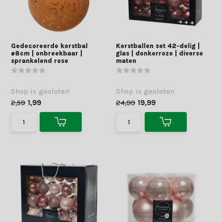
Gedecoreerde kerstbal
Kerstballen set 42-delig |
ø8cm | onbreekbaar |
glas | donkerroze | diverse
sprankelend rose
maten
Shop is gesloten
Shop is gesloten
2,59
1,99
24,99
19,99