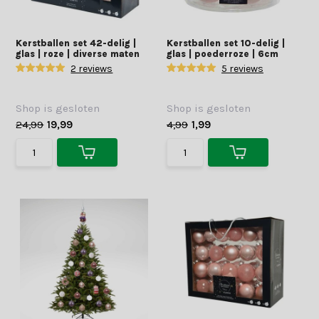
Kerstballen set 42-delig |
Kerstballen set 10-delig |
glas | roze | diverse maten
glas | poederroze | 6cm
2 reviews
5 reviews
Shop is gesloten
Shop is gesloten
24,99
19,99
4,99
1,99