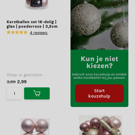
Kerstballen set 16-delig |
glas | poederroze | 3,5cm
4 reviews
Shop is gesloten
3,99
2,99
Start
keuzehulp