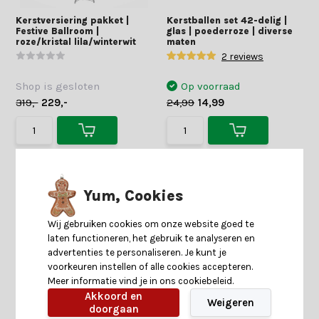
Kerstversiering pakket |
Kerstballen set 42-delig |
Festive Ballroom |
glas | poederroze | diverse
roze/kristal lila/winterwit
maten
2 reviews
Shop is gesloten
Op voorraad
319,-
229,-
24,99
14,99
Yum, Cookies
Wij gebruiken cookies om onze website goed te
laten functioneren, het gebruik te analyseren en
advertenties te personaliseren. Je kunt je
voorkeuren instellen of alle cookies accepteren.
Meer informatie vind je in ons cookiebeleid.
Akkoord en
Weigeren
doorgaan
Kerstballen set 16-delig |
Kerstballen set 6-delig |