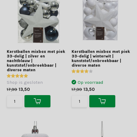
Kerstballen mixbox met piek
Kerstballen mixbox met piek
33-delig | zilver en
33-delig | winterwit |
nachtblauw |
kunststof/onbreekbaar |
kunststof/onbreekbaar |
diverse maten
diverse maten
Shop is gesloten
Op voorraad
17,99
13,50
17,99
13,50