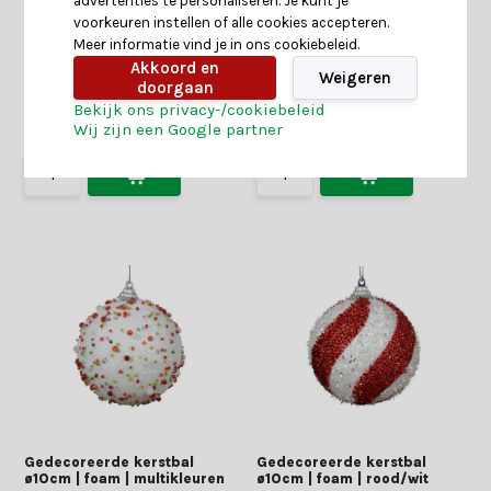
advertenties te personaliseren. Je kunt je
Gedecoreerde kerstbal
Gedecoreerde kerstbal
voorkeuren instellen of alle cookies accepteren.
ø8cm | foam | wit/rood
ø8cm | foam | wolwit
Meer informatie vind je in ons cookiebeleid.
Akkoord en
Weigeren
doorgaan
Shop is gesloten
Shop is gesloten
Bekijk ons privacy-/cookiebeleid
Wij zijn een Google partner
2,59
1,49
2,99
1,99
Gedecoreerde kerstbal
Gedecoreerde kerstbal
ø10cm | foam | multikleuren
ø10cm | foam | rood/wit