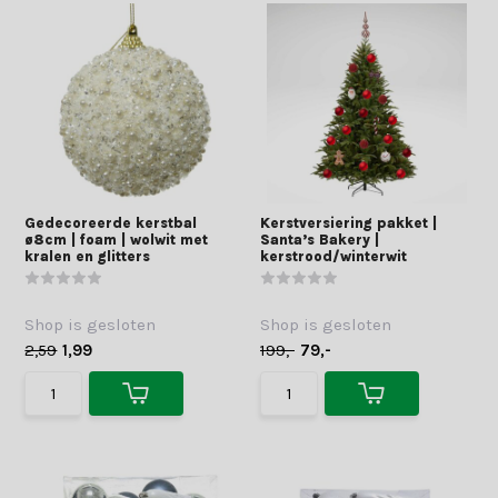
Gedecoreerde kerstbal
Kerstversiering pakket |
ø8cm | foam | wolwit met
Santa’s Bakery |
kralen en glitters
kerstrood/winterwit
Shop is gesloten
Shop is gesloten
2,59
1,99
199,-
79,-