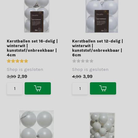
Kerstballen set 16-delig |
Kerstballen set 12-delig |
winterwit |
winterwit |
kunststof/onbreekbaar |
kunststof/onbreekbaar |
4cm
6cm
Shop is gesloten
Shop is gesloten
3,99
2,99
4,99
3,99