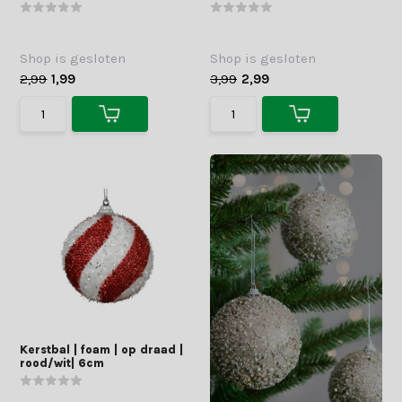
Shop is gesloten
Shop is gesloten
2,99
1,99
3,99
2,99
Kerstbal | foam | op draad |
rood/wit| 6cm