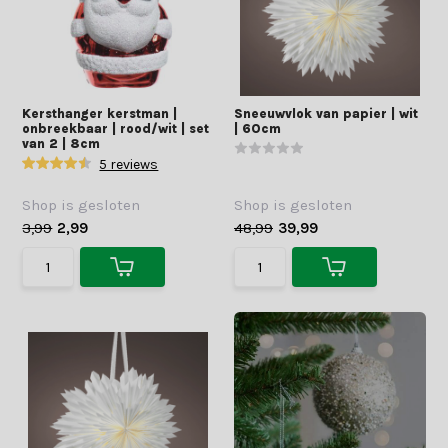
Kersthanger kerstman |
Sneeuwvlok van papier | wit
onbreekbaar | rood/wit | set
| 60cm
van 2 | 8cm
5 reviews
Shop is gesloten
Shop is gesloten
3,99
2,99
48,99
39,99