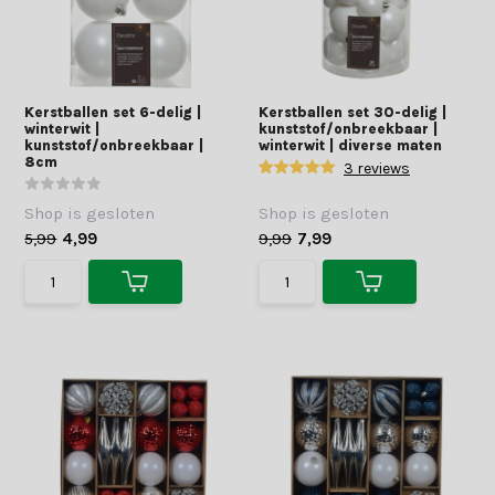
Kerstballen set 6-delig |
Kerstballen set 30-delig |
winterwit |
kunststof/onbreekbaar |
kunststof/onbreekbaar |
winterwit | diverse maten
8cm
3 reviews
Shop is gesloten
Shop is gesloten
5,99
4,99
9,99
7,99