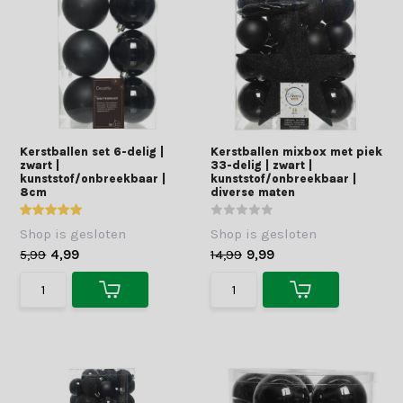
Kerstballen set 6-delig |
Kerstballen mixbox met piek
zwart |
33-delig | zwart |
kunststof/onbreekbaar |
kunststof/onbreekbaar |
8cm
diverse maten
Shop is gesloten
Shop is gesloten
5,99
4,99
14,99
9,99