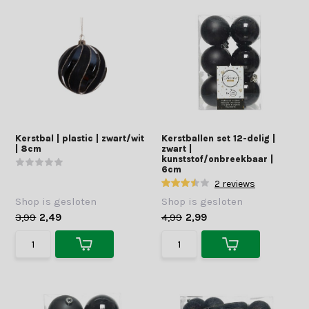
Kerstbal | plastic | zwart/wit
Kerstballen set 12-delig |
| 8cm
zwart |
kunststof/onbreekbaar |
6cm
2 reviews
Shop is gesloten
Shop is gesloten
3,99
2,49
4,99
2,99