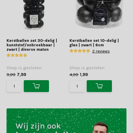
Kerstballen set 30-delig |
Kerstballen set 10-delig |
kunststof/onbreekbaar |
glas | zwart | 6cm
zwart | diverse maten
2 reviews
Shop is gesloten
Shop is gesloten
9,99
7,99
4,99
1,99