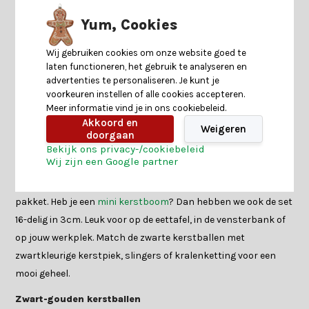
kerstslingers
. Het kan allemaal. Weten hoeveel zwarte
Yum, Cookies
kerstballen je nodig hebt in jouw kerstboom? Je leest het
hier!
Wij gebruiken cookies om onze website goed te
laten functioneren, het gebruik te analyseren en
Glitter, mat, glanzend of glas?
advertenties te personaliseren. Je kunt je
Ons aanbod zwarte kerstballen bestaat uit verschillende
voorkeuren instellen of alle cookies accepteren.
Meer informatie vind je in ons cookiebeleid.
materialen, kleuren en afwerking. Zo is er keuze uit zowel
Akkoord en
Weigeren
glazen- als onbreekbare kunststof , glanzend of mat, glitters
doorgaan
of glazuur. Of combineer het allemaal. We bieden het gemak
Bekijk ons privacy-/cookiebeleid
Wij zijn een Google partner
van sets met kerstballen in het zwart. Zo heb je een selectie
verschillende en bijpassende kerstballen eenvoudig in een
pakket. Heb je een
mini kerstboom
? Dan hebben we ook de set
16-delig in 3cm. Leuk voor op de eettafel, in de vensterbank of
op jouw werkplek. Match de zwarte kerstballen met
zwartkleurige kerstpiek, slingers of kralenketting voor een
mooi geheel.
Zwart-gouden kerstballen