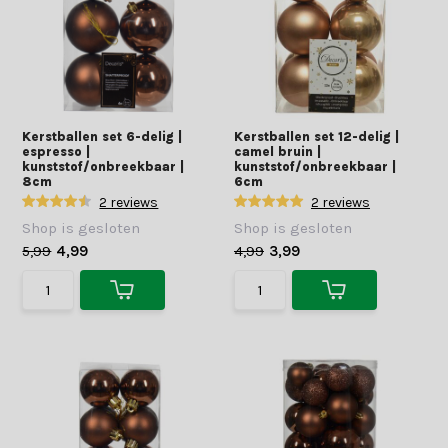
Kerstballen set 6-delig |
Kerstballen set 12-delig |
espresso |
camel bruin |
kunststof/onbreekbaar |
kunststof/onbreekbaar |
8cm
6cm
2 reviews
2 reviews
Shop is gesloten
Shop is gesloten
5,99
4,99
4,99
3,99