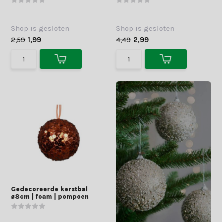
Shop is gesloten
Shop is gesloten
2,59
1,99
4,49
2,99
Gedecoreerde kerstbal
ø8cm | foam | pompoen