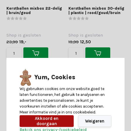
Kerstballen mixbox 22-delig
Kerstballen mixbox 30-delig
| bruin/goud
| plastic | rood/goud/bruin
Shop is gesloten
Shop is gesloten
23,99
19,-
19,99
12,50
Yum, Cookies
Wij gebruiken cookies om onze website goed te
laten functioneren, het gebruik te analyseren en
advertenties te personaliseren. Je kunt je
voorkeuren instellen of alle cookies accepteren.
Meer informatie vind je in ons cookiebeleid.
Akkoord en
Weigeren
doorgaan
Bekijk ons privacy-/cookiebeleid
Kerstballen mixbox 25-delig
Kerstbal | foam | cognac met