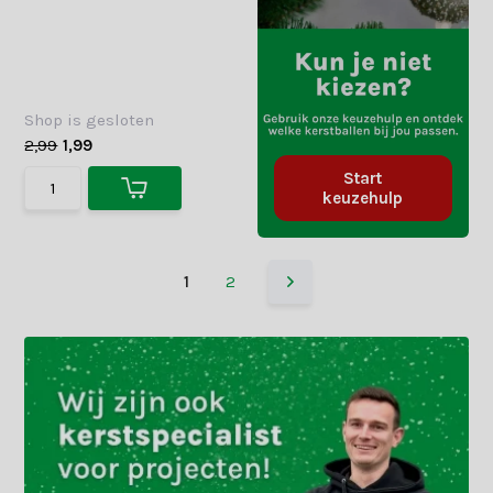
Shop is gesloten
2,99
1,99
Start
keuzehulp
1
2