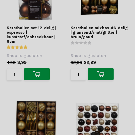
Kerstballen set 12-delig |
Kerstballen mixbox 46-delig
espresso |
| glanzend/mat/glitter |
kunststof/onbreekbaar |
bruin/goud
6cm
Shop is gesloten
Shop is gesloten
4,99
3,99
32,99
22,99