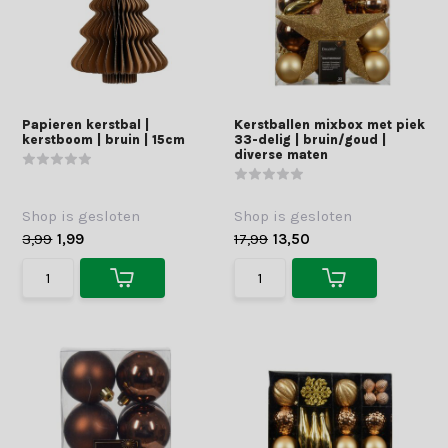
Papieren kerstbal |
Kerstballen mixbox met piek
kerstboom | bruin | 15cm
33-delig | bruin/goud |
diverse maten
Shop is gesloten
Shop is gesloten
3,99
1,99
17,99
13,50