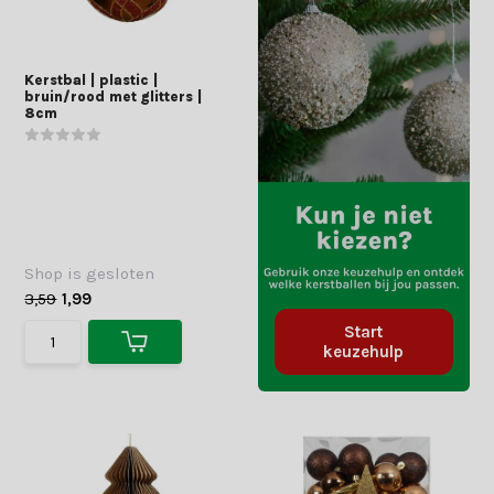
Kerstbal | plastic |
bruin/rood met glitters |
8cm
Shop is gesloten
3,59
1,99
Start
keuzehulp