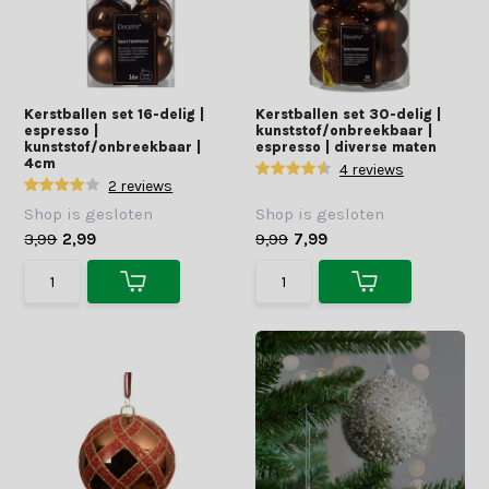
Kerstballen set 16-delig |
Kerstballen set 30-delig |
espresso |
kunststof/onbreekbaar |
kunststof/onbreekbaar |
espresso | diverse maten
4cm
4 reviews
2 reviews
Shop is gesloten
Shop is gesloten
3,99
2,99
9,99
7,99