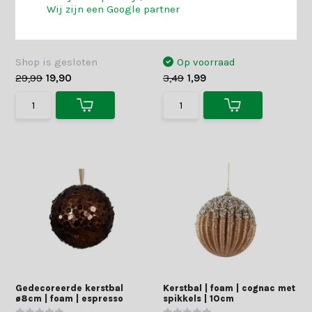
| glanzend/mat/glitter |
spikkels | 8cm
Wij zijn een Google partner
bruin/goud
Shop is gesloten
Op voorraad
29,99
19,90
3,49
1,99
Gedecoreerde kerstbal
Kerstbal | foam | cognac met
ø8cm | foam | espresso
spikkels | 10cm