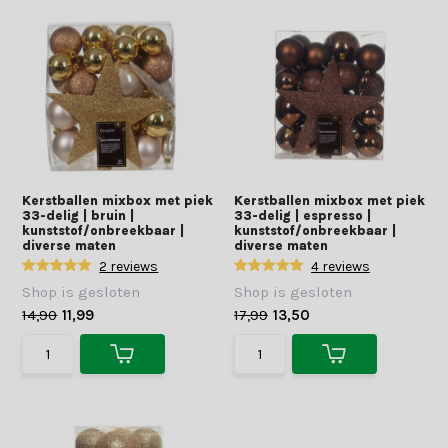
Kerstballen mixbox met piek
Kerstballen mixbox met piek
33-delig | bruin |
33-delig | espresso |
kunststof/onbreekbaar |
kunststof/onbreekbaar |
diverse maten
diverse maten
2 reviews
4 reviews
Shop is gesloten
Shop is gesloten
14,90
11,99
17,99
13,50