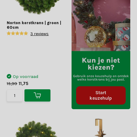
Norton kerstkrans | groen |
60cm
3 reviews
Op voorraad
15,99
11,75
Start
keuzehulp