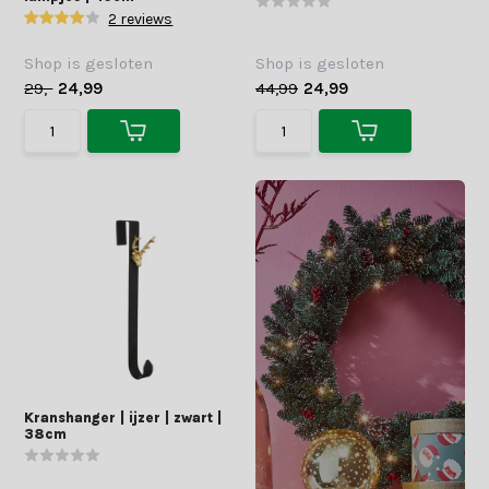
2 reviews
Shop is gesloten
Shop is gesloten
29,-
24,99
44,99
24,99
Kranshanger | ijzer | zwart |
38cm