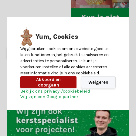
Shop is gesloten
Yum, Cookies
12,99
9,99
Wij gebruiken cookies om onze website goed te
Start
keuzehulp
laten functioneren, het gebruik te analyseren en
advertenties te personaliseren. Je kunt je
voorkeuren instellen of alle cookies accepteren.
Meer informatie vind je in ons cookiebeleid.
1
2
3
Akkoord en
Weigeren
doorgaan
Bekijk ons privacy-/cookiebeleid
Wij zijn een Google partner