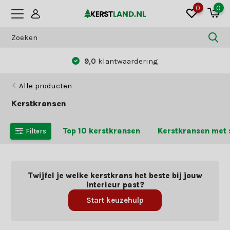
0
0
9,0
klantwaardering
Alle producten
Kerstkransen
Top 10 kerstkransen
Kerstkransen met
Filters
Twijfel je welke kerstkrans het beste bij jouw
interieur past?
Start keuzehulp