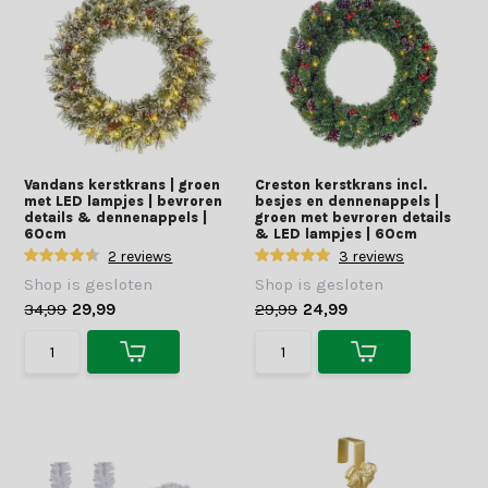
Vandans kerstkrans | groen
Creston kerstkrans incl.
met LED lampjes | bevroren
besjes en dennenappels |
details & dennenappels |
groen met bevroren details
60cm
& LED lampjes | 60cm
2 reviews
3 reviews
Shop is gesloten
Shop is gesloten
34,99
29,99
29,99
24,99