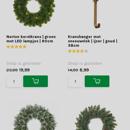
Norton kerstkrans | groen
Kranshanger met
met LED lampjes | 60cm
sneeuwvlok | ijzer | goud |
38cm
Shop is gesloten
Shop is gesloten
23,99
19,99
14,99
8,99