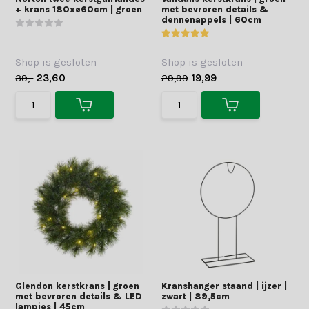
+ krans 180xø60cm | groen
met bevroren details &
dennenappels | 60cm
Shop is gesloten
Shop is gesloten
39,-
23,60
29,99
19,99
Glendon kerstkrans | groen
Kranshanger staand | ijzer |
met bevroren details & LED
zwart | 89,5cm
lampjes | 45cm