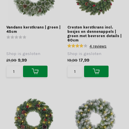
Vandans kerstkrans | groen |
Creston kerstkrans incl.
45cm
besjes en dennenappels |
groen met bevroren details |
60cm
4 reviews
Shop is gesloten
Shop is gesloten
21,99
9,99
19,99
17,99