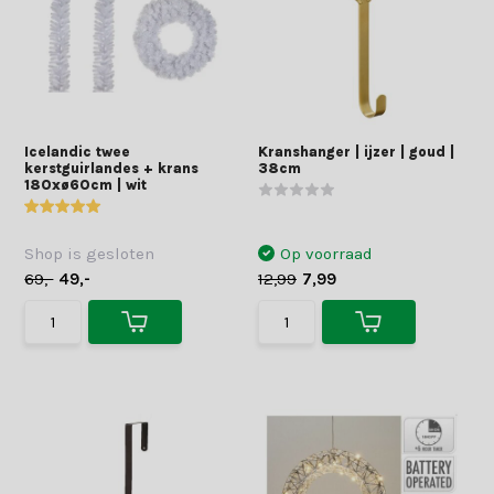
Icelandic twee
Kranshanger | ijzer | goud |
kerstguirlandes + krans
38cm
180xø60cm | wit
Shop is gesloten
Op voorraad
69,-
49,-
12,99
7,99