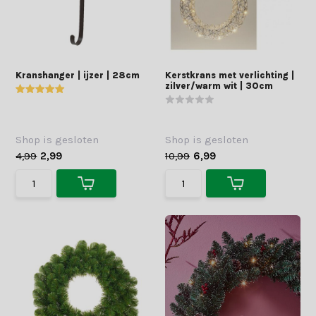
Kranshanger | ijzer | 28cm
Kerstkrans met verlichting |
zilver/warm wit | 30cm
Shop is gesloten
Shop is gesloten
4,99
2,99
10,99
6,99