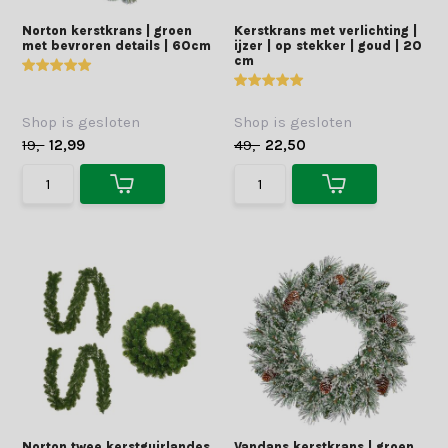
Norton kerstkrans | groen
Kerstkrans met verlichting |
met bevroren details | 60cm
ijzer | op stekker | goud | 20
cm
Shop is gesloten
Shop is gesloten
19,-
12,99
49,-
22,50
Norton twee kerstguirlandes
Vandans kerstkrans | groen