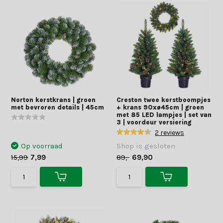
Norton kerstkrans | groen
Creston twee kerstboompjes
met bevroren details | 45cm
+ krans 90xø45cm | groen
met 85 LED lampjes | set van
3 | voordeur versiering
2 reviews
Op voorraad
Shop is gesloten
15,99
7,99
89,-
69,90