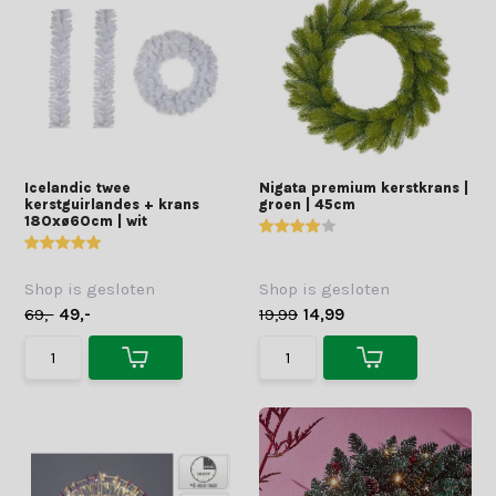
Icelandic twee
Nigata premium kerstkrans |
kerstguirlandes + krans
groen | 45cm
180xø60cm | wit
Shop is gesloten
Shop is gesloten
69,-
49,-
19,99
14,99