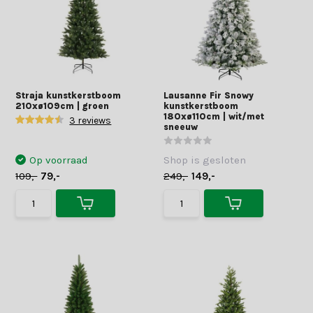
Straja kunstkerstboom
Lausanne Fir Snowy
210xø109cm | groen
kunstkerstboom
180xø110cm | wit/met
3 reviews
sneeuw
Op voorraad
Shop is gesloten
109,-
79,-
249,-
149,-