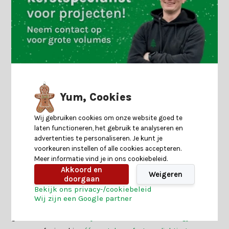
Neem contact op
Yum, Cookies
Wij gebruiken cookies om onze website goed te
De beste kunstkerstbomen
laten functioneren, het gebruik te analyseren en
Bij ons ontbreekt het niet aan de beste
kunstkerstboom
, en
advertenties te personaliseren. Je kunt je
voorkeuren instellen of alle cookies accepteren.
we hebben ze stuk voor stuk uitgekamd om jou de crème de la
Meer informatie vind je in ons cookiebeleid.
crème te presenteren. Ons team van kerstfanaten heeft een
Akkoord en
Weigeren
'best of the best' lijst samengesteld die schittert met de
doorgaan
Bekijk ons privacy-/cookiebeleid
meest fantastische kunstkerstbomen die je je maar kunt
Wij zijn een Google partner
voorstellen. Of je nu op zoek bent naar die ene geweldige
groene kerstboom,
eentje die bedekt is met een vleugje