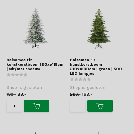
Balsamea Fir
Balsamea Fir
kunstkerstboom 180xø115cm
kunstkerstboom
| wit/met sneeuw
210xø130cm | groen | 500
LED lampjes
Shop is gesloten
Shop is gesloten
139,-
89,-
229,-
169,-