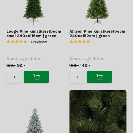
Lodge Pine kunstkerstboom
Allison Pine kunstkerstboom
smal 240xø116cm | groen
240xø152cm | groen
3 reviews
Shop is gesloten
Shop is gesloten
159,-
99,-
199,-
149,-