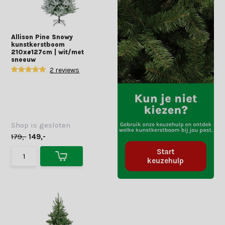
Allison Pine Snowy
kunstkerstboom
210xø127cm | wit/met
sneeuw
2 reviews
Shop is gesloten
179,-
149,-
Start
keuzehulp