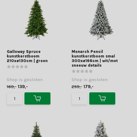
Galloway Spruce
Monarch Pencil
kunstkerstboom
kunstkerstboom smal
210xø130cm | groen
300xø166cm | wit/met
sneeuw details
Shop is gesloten
Shop is gesloten
169,-
139,-
259,-
179,-