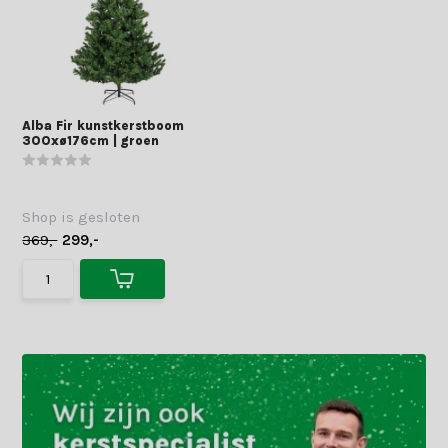
Alba Fir kunstkerstboom
300xø176cm | groen
Shop is gesloten
369,-
299,-