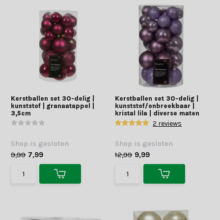
Kerstballen set 30-delig |
Kerstballen set 30-delig |
kunststof | granaatappel |
kunststof/onbreekbaar |
3,5cm
kristal lila | diverse maten
2 reviews
Shop is gesloten
Shop is gesloten
9,99
7,99
12,99
9,99