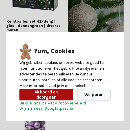
Kerstballen set 42-delig |
glas | dennengroen | diverse
maten
2 reviews
Yum, Cookies
Wij gebruiken cookies om onze website goed te
laten functioneren, het gebruik te analyseren en
Shop is gesloten
advertenties te personaliseren. Je kunt je
24,99
19,99
voorkeuren instellen of alle cookies accepteren.
Meer informatie vind je in ons cookiebeleid.
Start
Akkoord en
keuzehulp
Weigeren
doorgaan
Bekijk ons privacy-/cookiebeleid
Wij zijn een Google partner