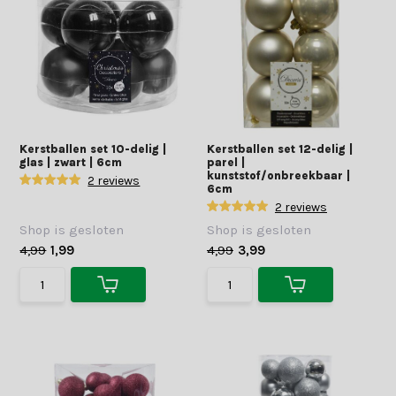
Kerstballen set 10-delig |
Kerstballen set 12-delig |
glas | zwart | 6cm
parel |
kunststof/onbreekbaar |
2 reviews
6cm
2 reviews
Shop is gesloten
Shop is gesloten
4,99
1,99
4,99
3,99