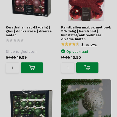
Kerstballen set 42-delig |
Kerstballen mixbox met piek
glas | donkerroze | diverse
33-delig | kerstrood |
maten
kunststof/onbreekbaar |
diverse maten
3 reviews
Shop is gesloten
Op voorraad
24,99
19,99
17,99
13,50