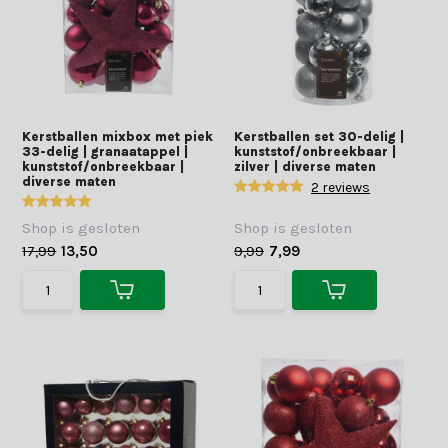
Kerstballen mixbox met piek
Kerstballen set 30-delig |
33-delig | granaatappel |
kunststof/onbreekbaar |
kunststof/onbreekbaar |
zilver | diverse maten
diverse maten
2 reviews
Shop is gesloten
Shop is gesloten
17,99
13,50
9,99
7,99