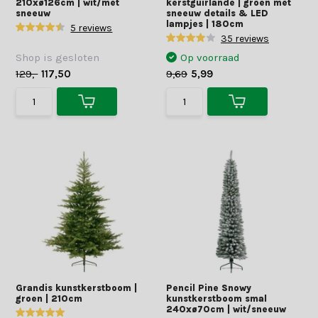
210xø126cm | wit/met
kerstguirlande | groen met
sneeuw
sneeuw details & LED
lampjes | 180cm
5 reviews
35 reviews
Shop is gesloten
Op voorraad
129,-
117,50
9,69
5,99
Grandis kunstkerstboom |
Pencil Pine Snowy
groen | 210cm
kunstkerstboom smal
240xø70cm | wit/sneeuw