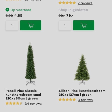
7 reviews
Op voorraad
Shop is gesloten
8,99
4,99
99,-
79,-
Pencil Pine Classic
Allison Pine kunstkerstboom
kunstkerstboom smal
210xø127cm | groen
210xø60cm | groen
3 reviews
34 reviews