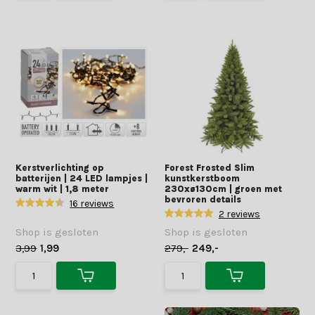
Kerstverlichting op
Forest Frosted Slim
batterijen | 24 LED lampjes |
kunstkerstboom
warm wit | 1,8 meter
230xø130cm | groen met
bevroren details
16 reviews
2 reviews
Shop is gesloten
Shop is gesloten
3,99
1,99
279,-
249,-