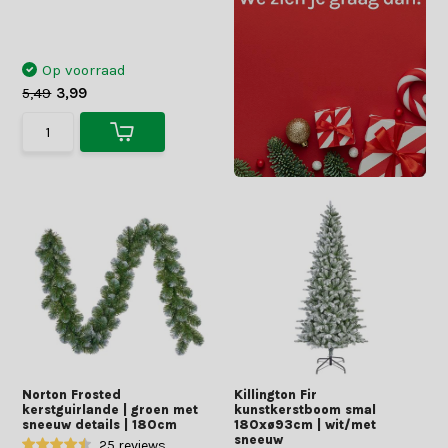
Op voorraad
5,49
3,99
Norton Frosted
Killington Fir
kerstguirlande | groen met
kunstkerstboom smal
sneeuw details | 180cm
180xø93cm | wit/met
sneeuw
25 reviews