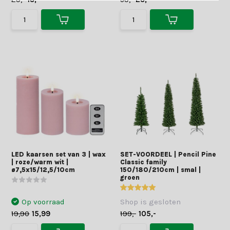
LED kaarsen set van 3 | wax
SET-VOORDEEL | Pencil Pine
| roze/warm wit |
Classic family
ø7,5x15/12,5/10cm
150/180/210cm | smal |
groen
Op voorraad
Shop is gesloten
19,90
15,99
199,-
105,-