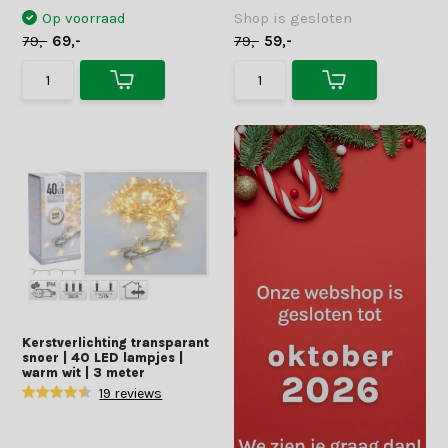
Op voorraad
Shop is gesloten
79,-
69,-
79,-
59,-
Kerstverlichting transparant
snoer | 40 LED lampjes |
warm wit | 3 meter
19 reviews