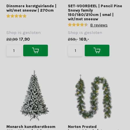
Dinsmore kerstguirlande |
SET-VOORDEEL | Pencil Pine
wit/met sneeuw | 270cm
Snowy family
150/180/210cm | smal |
wit/met sneeuw
8 reviews
Shop is gesloten
Shop is gesloten
22,99
17,90
259,-
169,-
Monarch kunstkerstboom
Norton Frosted