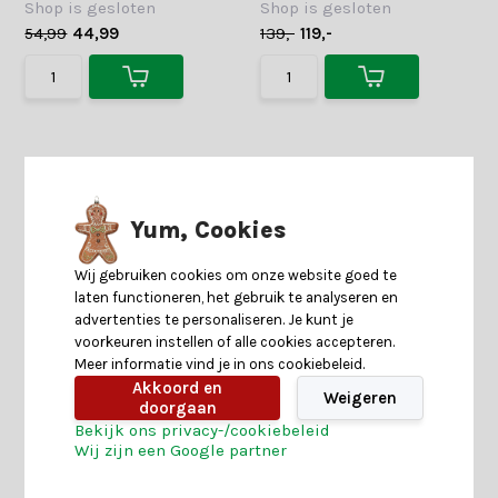
Shop is gesloten
Shop is gesloten
54,99
44,99
139,-
119,-
Yum, Cookies
Wij gebruiken cookies om onze website goed te
laten functioneren, het gebruik te analyseren en
advertenties te personaliseren. Je kunt je
voorkeuren instellen of alle cookies accepteren.
Meer informatie vind je in ons cookiebeleid.
IJspegelverlichting | 360
Peperkoek kerstpaar |
LED lampjes | warm wit | 12
magnesium | bruin/wit |
Akkoord en
Weigeren
meter
41,5cm
doorgaan
31 reviews
Bekijk ons privacy-/cookiebeleid
Wij zijn een Google partner
Op voorraad
Shop is gesloten
29,-
19,-
59,-
29,-