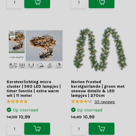
Kerstverlichting micro
Norton Frosted
cluster | 560 LED lampjes |
kerstguirlande | groen met
timer functie | extra warm
sneeuw details & LED
wit | 11 meter
lampjes | 270cm
35 reviews
Op voorraad
Op voorraad
14,99
10,99
14,49
10,99