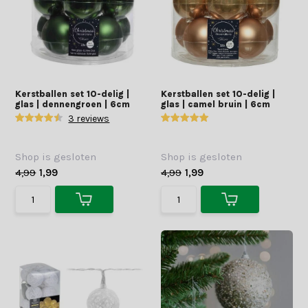
Kerstballen set 10-delig |
Kerstballen set 10-delig |
glas | dennengroen | 6cm
glas | camel bruin | 6cm
3 reviews
Shop is gesloten
Shop is gesloten
4,99
1,99
4,99
1,99