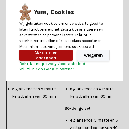
een set. De verschillende afwerkingen zijn dus zeker makkelijk
Yum, Cookies
te combineren.
Wij gebruiken cookies om onze website goed te
Onze kerstballensets
laten functioneren, het gebruik te analyseren en
Als je bij ons kerstballen wilt kopen zijn ze beschikbaar in
advertenties te personaliseren. Je kunt je
voorkeuren instellen of alle cookies accepteren.
sets. Deze sets zijn beschikbaar in verschillende aantallen. De
Meer informatie vind je in ons cookiebeleid.
sets zijn ook allemaal verkrijgbaar in verschillende kleuren,
Akkoord en
Weigeren
waardoor je ook twee verschillende sets met elkaar kunnen
doorgaan
Bekijk ons privacy-/cookiebeleid
combineren.
Wij zijn een Google partner
10-delige set
12-delige set
5 glanzende en 5 matte
6 glanzende en 6 matte
kerstballen van 60 mm
kerstballen van 60 mm
30-delige set
4 glanzende, 3 matte en 3
glitter kerstballen van 40