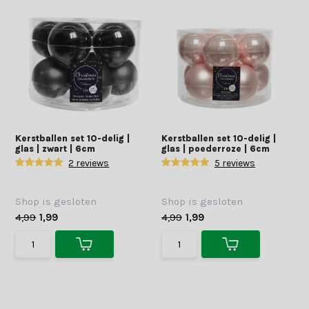
Kerstballen set 10-delig |
Kerstballen set 10-delig |
glas | zwart | 6cm
glas | poederroze | 6cm
2 reviews
5 reviews
Shop is gesloten
Shop is gesloten
4,99
1,99
4,99
1,99