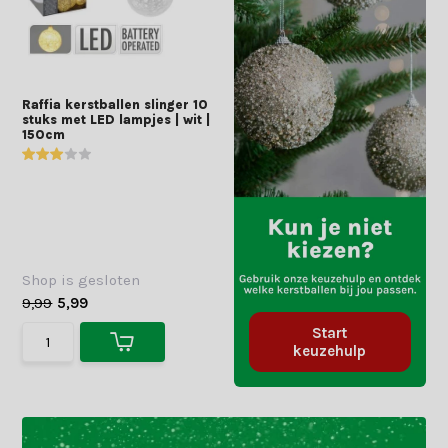
Raffia kerstballen slinger 10
stuks met LED lampjes | wit |
150cm
Shop is gesloten
9,99
5,99
Start
keuzehulp