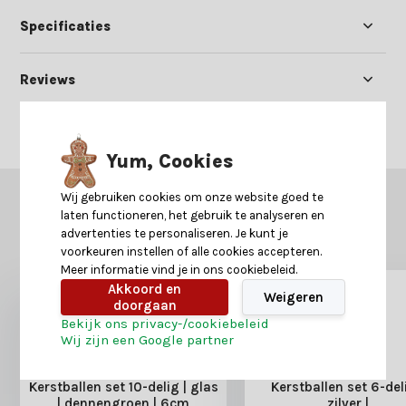
Specificaties
Reviews
Delen
Yum, Cookies
Wij gebruiken cookies om onze website goed te
GERELATEERDE PRODUCTEN
laten functioneren, het gebruik te analyseren en
Misschien is dit ook iets voor je?
advertenties te personaliseren. Je kunt je
voorkeuren instellen of alle cookies accepteren.
Meer informatie vind je in ons cookiebeleid.
Akkoord en
Weigeren
doorgaan
Bekijk ons privacy-/cookiebeleid
Wij zijn een Google partner
Kerstballen set 10-delig | glas
Kerstballen set 6-deli
| dennengroen | 6cm
zilver |