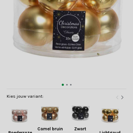
Kies jouw variant:
Camel bruin
Zwart
Poederroze
Lichtgoud
De