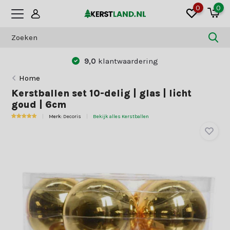
0
0
9,0
klantwaardering
Home
Kerstballen set 10-delig | glas | licht
goud | 6cm
Merk:
Decoris
Bekijk alles Kerstballen