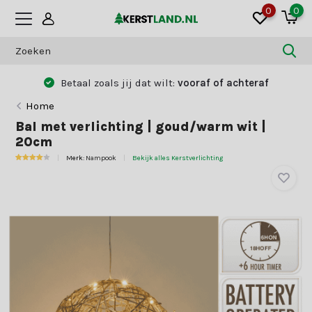
0
0
Betaal zoals jij dat wilt:
vooraf of achteraf
Home
Bal met verlichting | goud/warm wit |
20cm
Merk:
Nampook
Bekijk alles Kerstverlichting