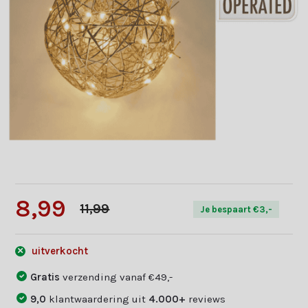
8,99
11,99
Je bespaart €3,-
uitverkocht
Gratis
verzending vanaf €49,-
9,0
klantwaardering uit
4.000+
reviews