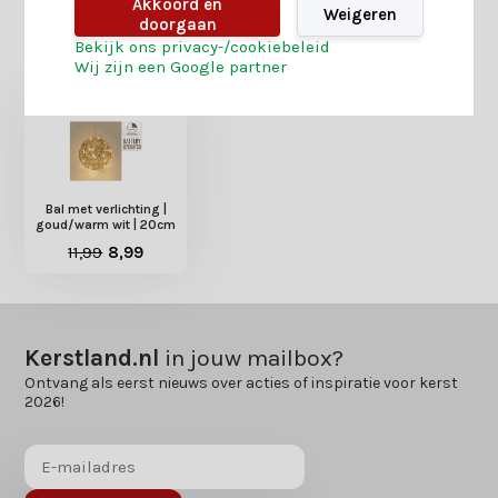
Akkoord en
Weigeren
doorgaan
Heb je nog interesse in deze recent bekeken
Bekijk ons privacy-/cookiebeleid
producten?
Wij zijn een Google partner
Bal met verlichting |
goud/warm wit | 20cm
11,99
8,99
Kerstland.nl
in jouw mailbox?
Ontvang als eerst nieuws over acties of inspiratie voor kerst
2026!