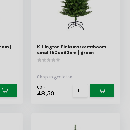
oom |
Killington Fir kunstkerstboom
smal 150xø83cm | groen
Shop is gesloten
69,-
48,50