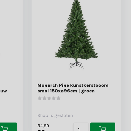
Monarch Pine kunstkerstboom
euw
smal 150xø96cm | groen
Shop is gesloten
54,99