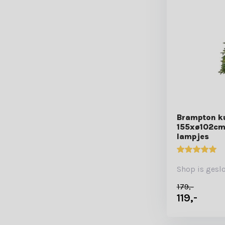
Brampton k
155xø102cm 
lampjes
Shop is gesl
179,-
119,-