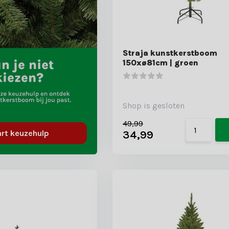
Straja kunstkerstboom
150xø81cm | groen
Shop is gesloten
49,99
34,99
art keuzehulp