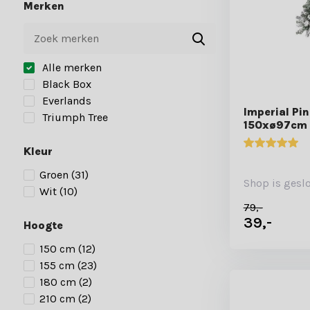
Merken
Alle merken
Black Box
Everlands
Imperial Pi
Triumph Tree
150xø97cm 
Kleur
Groen
(31)
Shop is gesl
Wit
(10)
79,-
39,-
Hoogte
150 cm
(12)
155 cm
(23)
180 cm
(2)
210 cm
(2)