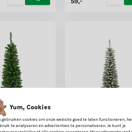
59,-
Yum, Cookies
j gebruiken cookies om onze website goed te laten functioneren, he
Classic
Pencil Pine Snowy
bruik te analyseren en advertenties te personaliseren. Je kunt je
boom smal
kunstkerstboom smal
orkeuren instellen of alle cookies accepteren. Meer informatie vind 