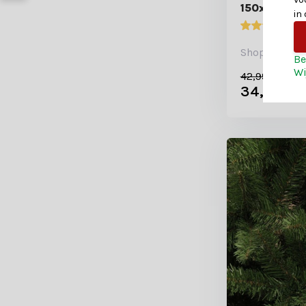
150xø45cm 
in
2
Shop is gesl
Be
Wi
42,99
34,99