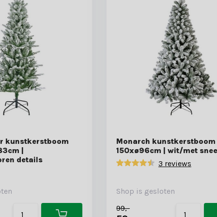
Fir kunstkerstboom
Monarch kunstkerstboom
83cm |
150xø96cm | wit/met sne
ren details
3 reviews
oten
Shop is gesloten
99,-