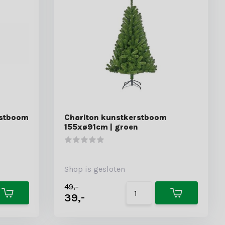
rstboom
Charlton kunstkerstboom
155xø91cm | groen
Shop is gesloten
49,-
39,-