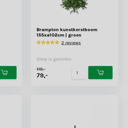
Brampton kunstkerstboom
155xø102cm | groen
2 reviews
Shop is gesloten
119,-
79,-