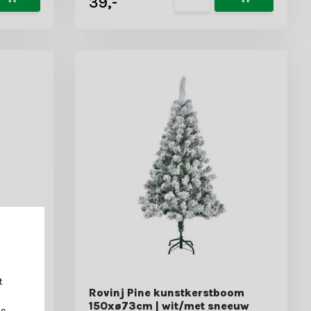
39,-
t
Rovinj Pine kunstkerstboom
150xø73cm | wit/met sneeuw
je