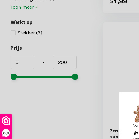
54,99
Toon meer
Werkt op
Stekker
(8)
Prijs
-
Wi
Pencil Pine 
ge
8,9
kunstkerst
vo