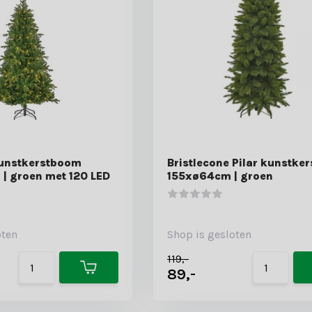
unstkerstboom
Bristlecone Pilar kunstke
| groen met 120 LED
155xø64cm | groen
oten
Shop is gesloten
119,-
89,-