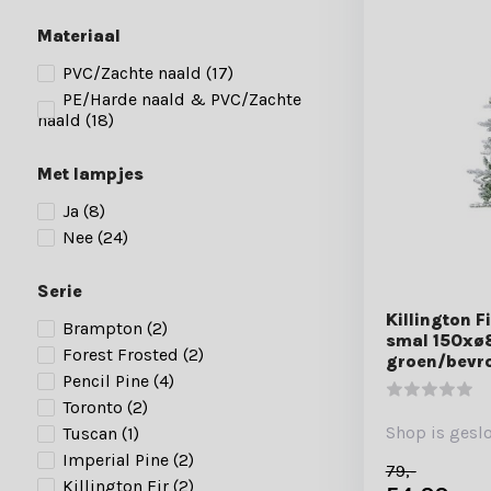
Materiaal
PVC/Zachte naald
(17)
PE/Harde naald & PVC/Zachte
naald
(18)
Met lampjes
Ja
(8)
Nee
(24)
Serie
Killington 
Brampton
(2)
smal 150xø
Forest Frosted
(2)
groen/bevro
Pencil Pine
(4)
Toronto
(2)
Shop is gesl
Tuscan
(1)
Imperial Pine
(2)
79,-
Killington Fir
(2)