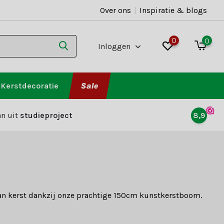
Over ons
|
Inspiratie & blogs
0
0
Inloggen
Kerstdecoratie
Sale
n uit
studieproject
8,9
 van kerst dankzij onze prachtige 150cm kunstkerstboom.