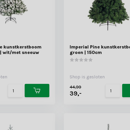
ne kunstkerstboom
Imperial Pine kunstkerstb
| wit/met sneeuw
groen | 150cm
oten
Shop is gesloten
44,99
39,-