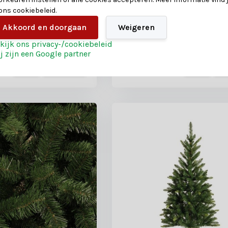
| groen
150xø45cm | wit/sneeuw
 ons cookiebeleid.
0 reviews
18 reviews
Akkoord en doorgaan
Weigeren
oten
Shop is gesloten
kijk ons privacy-/cookiebeleid
j zijn een Google partner
69,-
49,-