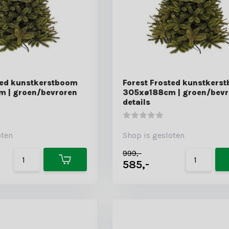
ted kunstkerstboom
Forest Frosted kunstkers
 | groen/bevroren
305xø188cm | groen/bevr
details
oten
Shop is gesloten
999,-
585,-