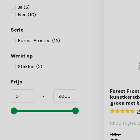
Ja
(5)
Nee
(10)
Serie
Forest Frosted
(15)
Werkt op
Stekker
(5)
Prijs
Forest Fros
-
kunstkerst
groen met b
2
Shop is gesl
109,-