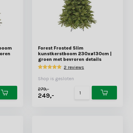
tboom
Forest Frosted Slim
oren
kunstkerstboom 230xø130cm |
groen met bevroren details
2 reviews
Shop is gesloten
279,-
249,-