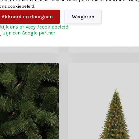
evroren details
details & 120 LED lampjes
 ons cookiebeleid.
 reviews
Akkoord en doorgaan
Weigeren
oten
Shop is gesloten
kijk ons privacy-/cookiebeleid
j zijn een Google partner
215,-
195,-