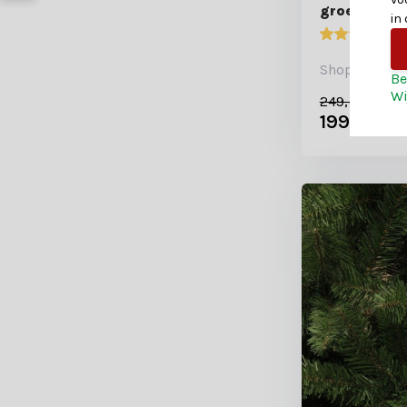
groen met b
in
7
Shop is gesl
Be
Wi
249,-
199,-