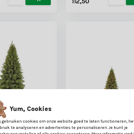
112,50
Yum, Cookies
j gebruiken cookies om onze website goed te laten functioneren, he
ted Slim
Forest Frosted kunstkers
bruik te analyseren en advertenties te personaliseren. Je kunt je
oom 215xø117cm |
155xø86cm | groen met b
orkeuren instellen of alle cookies accepteren. Meer informatie vind 