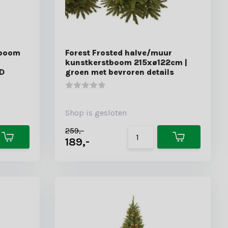
tboom
Forest Frosted halve/muur
kunstkerstboom 215xø122cm |
ED
groen met bevroren details
Shop is gesloten
259,-
189,-