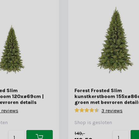
ted Slim
Forest Frosted Slim
boom 120xø69cm |
kunstkerstboom 155xø86
evroren details
groen met bevroren detail
 reviews
3 reviews
oten
Shop is gesloten
149,-