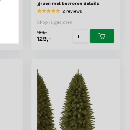
groen met bevroren details
2 reviews
Shop is gesloten
169,-
129,-