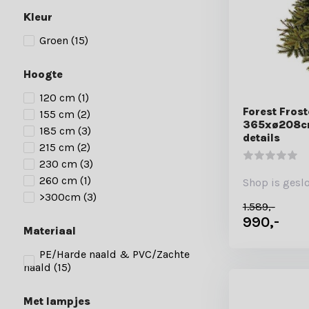
Kleur
Groen
(15)
Hoogte
120 cm
(1)
Forest Fros
155 cm
(2)
365xø208cm
185 cm
(3)
details
215 cm
(2)
230 cm
(3)
260 cm
(1)
Shop is gesl
>300cm
(3)
1.589,-
990,-
Materiaal
PE/Harde naald & PVC/Zachte
naald
(15)
Met lampjes