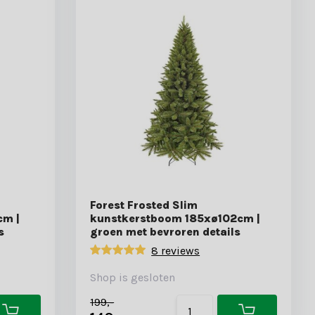
Forest Frosted Slim
cm |
kunstkerstboom 185xø102cm |
s
groen met bevroren details
8 reviews
Shop is gesloten
199,-