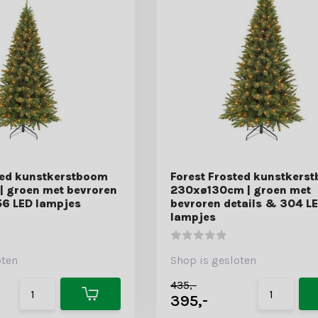
ted kunstkerstboom
Forest Frosted kunstkers
| groen met bevroren
230xø130cm | groen met
56 LED lampjes
bevroren details & 304 L
lampjes
oten
Shop is gesloten
435,-
395,-