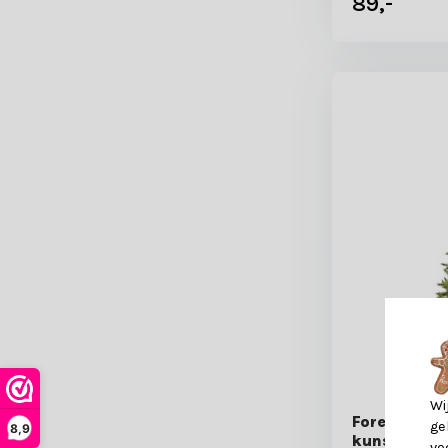
89,-
Wi
Forest Fros
ge
8,9
kunstkerstb
vo