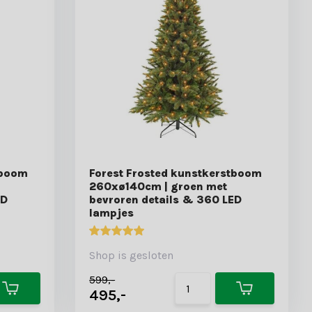
tboom
Forest Frosted kunstkerstboom
260xø140cm | groen met
ED
bevroren details & 360 LED
lampjes
Shop is gesloten
599,-
495,-