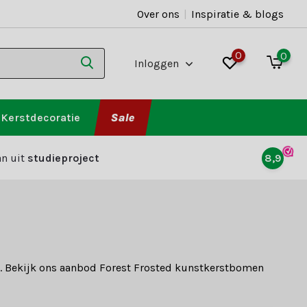
Over ons
|
Inspiratie & blogs
0
0
Inloggen
Kerstdecoratie
Sale
n uit
studieproject
8,9
ls. Bekijk ons aanbod Forest Frosted kunstkerstbomen