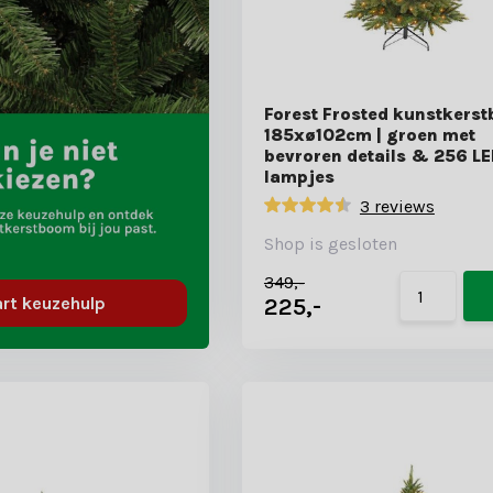
Forest Frosted kunstkers
185xø102cm | groen met
bevroren details & 256 L
lampjes
3 reviews
Shop is gesloten
349,-
225,-
art keuzehulp