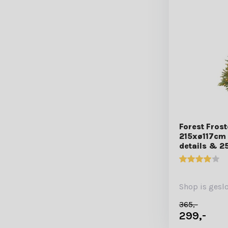
Forest Fros
215xø117cm 
details & 2
Shop is gesl
365,-
299,-