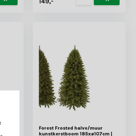
149,-
t
tboom
Forest Frosted halve/muur
evroren
kunstkerstboom 185xø107cm |
je