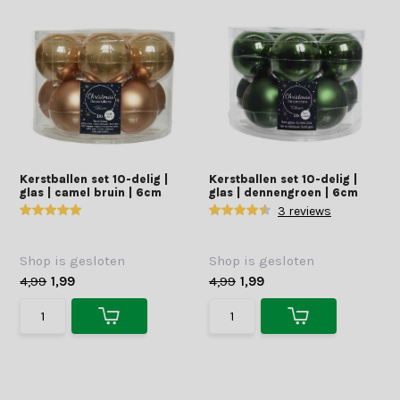
Kerstballen set 10-delig |
Kerstballen set 10-delig |
glas | camel bruin | 6cm
glas | dennengroen | 6cm
3 reviews
Shop is gesloten
Shop is gesloten
4,99
1,99
4,99
1,99