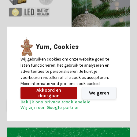
Raffia kerstballen slinger 10
stuks met LED lampjes | wit |
150cm
Yum, Cookies
Wij gebruiken cookies om onze website goed te
laten functioneren, het gebruik te analyseren en
advertenties te personaliseren. Je kunt je
voorkeuren instellen of alle cookies accepteren.
Meer informatie vind je in ons cookiebeleid.
Shop is gesloten
Akkoord en
9,99
5,99
Weigeren
doorgaan
Bekijk ons privacy-/cookiebeleid
Start
Wij zijn een Google partner
keuzehulp