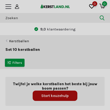
0
0
Betaal zoals jij dat wilt:
vooraf of achteraf
Kerstballen
Set 10 kerstballen
Filters
Twijfel je welke kerstballen het beste bij jouw
boom passen?
Start keuzehulp