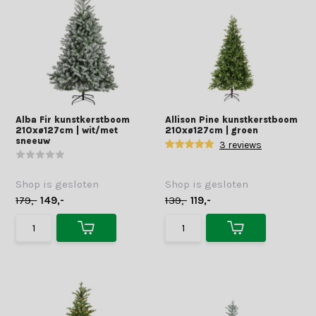
Alba Fir kunstkerstboom
Allison Pine kunstkerstboom
210xø127cm | wit/met
210xø127cm | groen
sneeuw
3 reviews
Shop is gesloten
Shop is gesloten
179,-
149,-
139,-
119,-