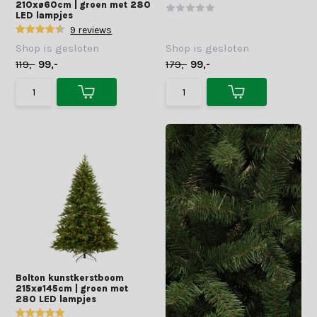
210xø60cm | groen met 280
LED lampjes
9 reviews
Shop is gesloten
Shop is gesloten
119,-
99,-
179,-
99,-
Bolton kunstkerstboom
215xø145cm | groen met
280 LED lampjes