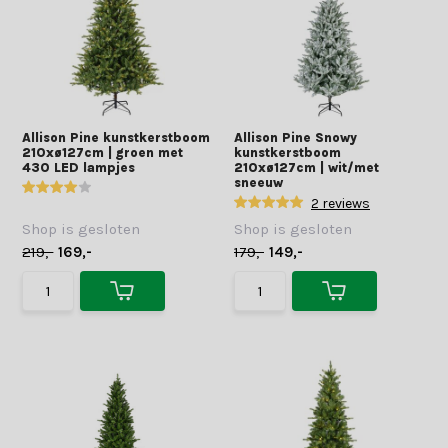
Allison Pine kunstkerstboom
Allison Pine Snowy
210xø127cm | groen met
kunstkerstboom
430 LED lampjes
210xø127cm | wit/met
sneeuw
2 reviews
Shop is gesloten
Shop is gesloten
219,-
169,-
179,-
149,-