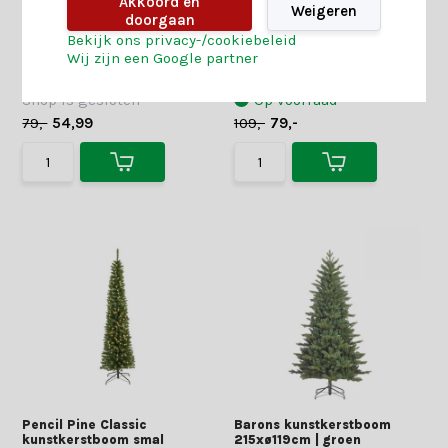
Akkoord en
Rovinj Pine kunstkerstboom
Straja kunstkerstboom
Weigeren
doorgaan
210xø96cm | wit/met
210xø109cm | groen
sneeuw
Bekijk ons privacy-/cookiebeleid
3 reviews
Wij zijn een Google partner
Shop is gesloten
Op voorraad
79,-
54,99
109,-
79,-
Pencil Pine Classic
Barons kunstkerstboom
kunstkerstboom smal
215xø119cm | groen