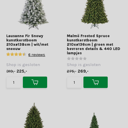
Lausanne Fir Snowy
Malmö Frosted Spruce
kunstkerstboom
kunstkerstboom
210xø138cm | wit/met
210xø136cm | groen met
sneeuw
bevroren details & 440 LED
lampjes
6 reviews
Shop is gesloten
Shop is gesloten
319,-
225,-
275,-
269,-