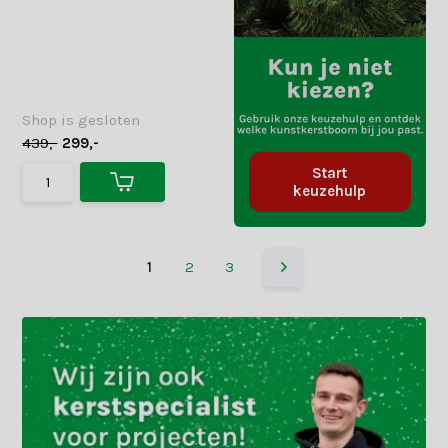
Shop is gesloten
439,-
299,-
Start
keuzehulp
1
2
3