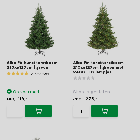
Alba Fir kunstkerstboom
Alba Fir kunstkerstboom
210xø127cm | groen
210xø127cm | groen met
2400 LED lampjes
2 reviews
Op voorraad
Shop is gesloten
149,-
119,-
299,-
275,-