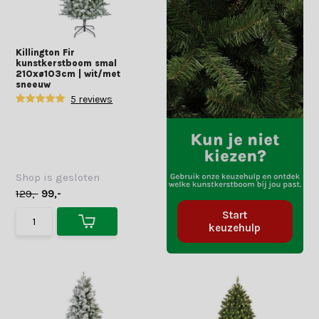
Killington Fir
kunstkerstboom smal
210xø103cm | wit/met
sneeuw
5 reviews
Shop is gesloten
129,-
99,-
Start
keuzehulp