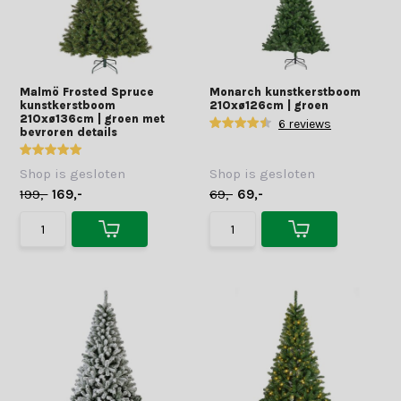
Malmö Frosted Spruce
Monarch kunstkerstboom
kunstkerstboom
210xø126cm | groen
210xø136cm | groen met
6 reviews
bevroren details
Shop is gesloten
Shop is gesloten
199,-
169,-
69,-
69,-