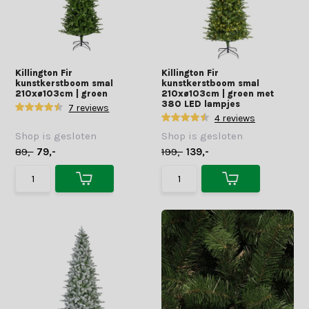
Killington Fir
Killington Fir
kunstkerstboom smal
kunstkerstboom smal
210xø103cm | groen
210xø103cm | groen met
380 LED lampjes
7 reviews
4 reviews
Shop is gesloten
Shop is gesloten
89,-
79,-
199,-
139,-