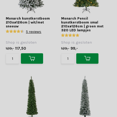
Monarch kunstkerstboom
Monarch Pencil
210xø126cm | wit/met
kunstkerstboom smal
sneeuw
210xø126cm | groen met
320 LED lampjes
5 reviews
Shop is gesloten
Shop is gesloten
129,-
117,50
129,-
99,-