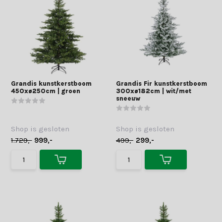
Grandis kunstkerstboom
Grandis Fir kunstkerstboom
450xø250cm | groen
300xø182cm | wit/met
sneeuw
Shop is gesloten
Shop is gesloten
1.729,-
999,-
499,-
299,-