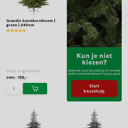
Grandis kunstkerstboom |
groen | 240cm
Shop is gesloten
249,-
199,-
Start
keuzehulp