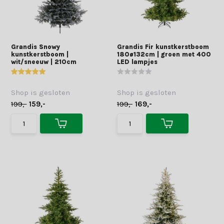
Grandis Snowy
Grandis Fir kunstkerstboom
kunstkerstboom |
180ø132cm | groen met 400
wit/sneeuw | 210cm
LED lampjes
Shop is gesloten
Shop is gesloten
199,-
159,-
199,-
169,-