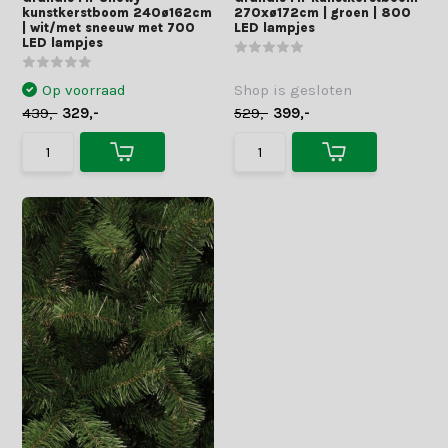
kunstkerstboom 240ø162cm
270xø172cm | groen | 800
| wit/met sneeuw met 700
LED lampjes
LED lampjes
Op voorraad
Shop is gesloten
439,-
329,-
529,-
399,-