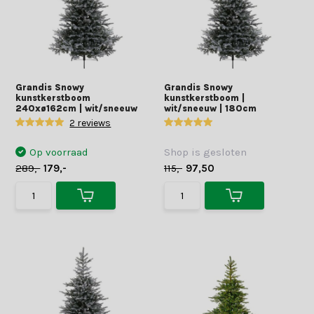
Grandis Snowy
Grandis Snowy
kunstkerstboom
kunstkerstboom |
240xø162cm | wit/sneeuw
wit/sneeuw | 180cm
2 reviews
Op voorraad
Shop is gesloten
289,-
179,-
115,-
97,50