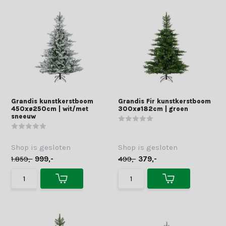
Grandis kunstkerstboom
Grandis Fir kunstkerstboom
450xø250cm | wit/met
300xø182cm | groen
sneeuw
Shop is gesloten
Shop is gesloten
1.859,-
999,-
499,-
379,-