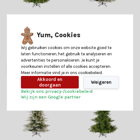
Grandis Fir kunstkerstboom
Grandis Fir Snowy
210ø150cm | groen met 550
kunstkerstboom 180ø132cm
LED lampjes
| wit/met sneeuw met 400
LED lampjes
Yum, Cookies
Shop is gesloten
Shop is gesloten
Wij gebruiken cookies om onze website goed te
laten functioneren, het gebruik te analyseren en
249,-
219,-
185,-
165,-
advertenties te personaliseren. Je kunt je
voorkeuren instellen of alle cookies accepteren.
Meer informatie vind je in ons cookiebeleid.
Akkoord en
Weigeren
doorgaan
Bekijk ons privacy-/cookiebeleid
Wij zijn een Google partner