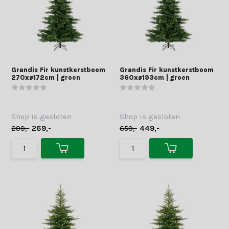
Grandis Fir kunstkerstboom
Grandis Fir kunstkerstboom
270xø172cm | groen
360xø193cm | groen
Shop is gesloten
Shop is gesloten
299,-
269,-
659,-
449,-