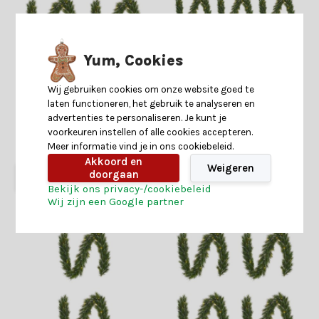
Yum, Cookies
Glendon kerstguirlande set
Glendon kerstguirlande set
van 4 | groen met bevroren
van 6 | groen met bevroren
details & LED lampjes |
details & LED lampjes |
Wij gebruiken cookies om onze website goed te
180cm
180cm
laten functioneren, het gebruik te analyseren en
advertenties te personaliseren. Je kunt je
Shop is gesloten
Shop is gesloten
voorkeuren instellen of alle cookies accepteren.
Meer informatie vind je in ons cookiebeleid.
129,-
49,-
189,-
79,-
Akkoord en
Weigeren
doorgaan
Bekijk ons privacy-/cookiebeleid
Wij zijn een Google partner