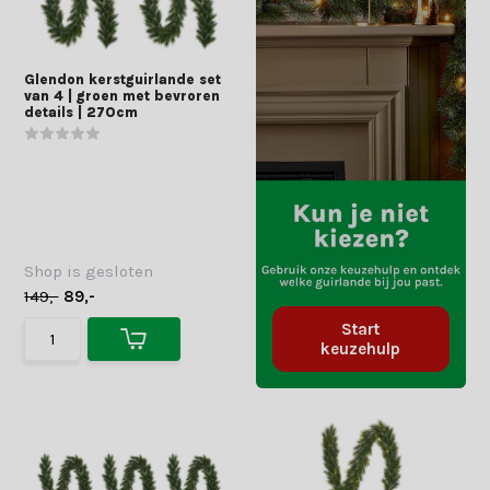
Glendon kerstguirlande set
van 4 | groen met bevroren
details | 270cm
Shop is gesloten
149,-
89,-
Start
keuzehulp