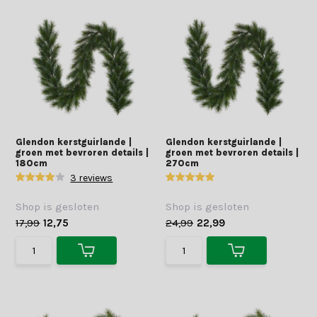
Glendon kerstguirlande |
Glendon kerstguirlande |
groen met bevroren details |
groen met bevroren details |
180cm
270cm
3 reviews
Shop is gesloten
Shop is gesloten
17,99
12,75
24,99
22,99