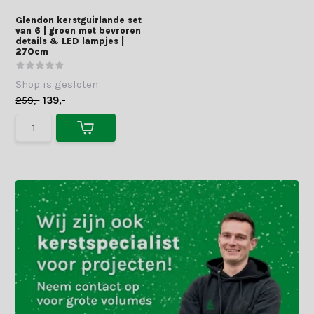
Glendon kerstguirlande set
van 6 | groen met bevroren
details & LED lampjes |
270cm
Shop is gesloten
259,-
139,-