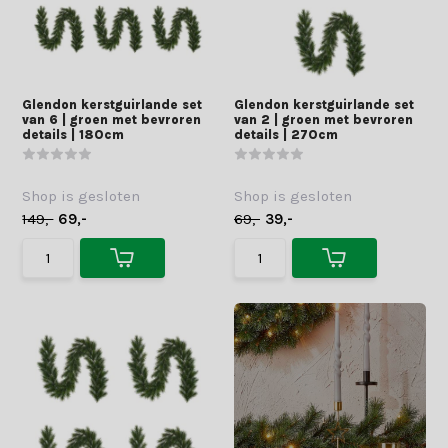
Glendon kerstguirlande set
Glendon kerstguirlande set
van 6 | groen met bevroren
van 2 | groen met bevroren
details | 180cm
details | 270cm
Shop is gesloten
Shop is gesloten
149,-
69,-
69,-
39,-