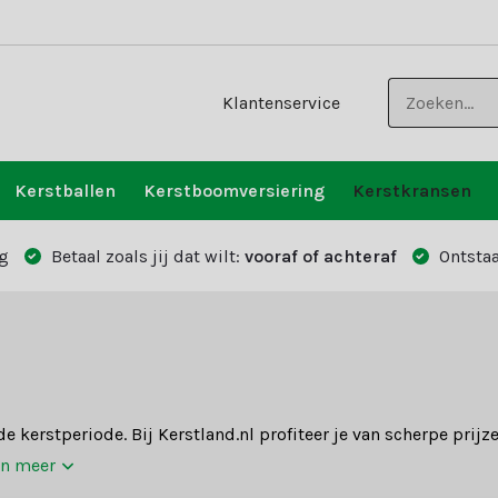
Klantenservice
Kerstballen
Kerstboomversiering
Kerstkransen
g
Betaal zoals jij dat wilt:
vooraf of achteraf
Ontstaa
de kerstperiode. Bij Kerstland.nl profiteer je van scherpe pri
on meer