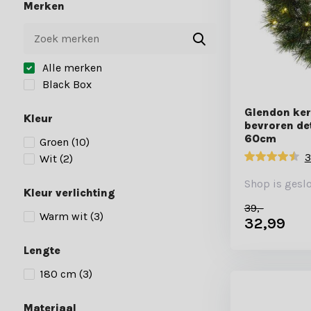
Merken
Alle merken
Black Box
Glendon ker
Kleur
bevroren de
60cm
Groen
(10)
3
Wit
(2)
Shop is gesl
Kleur verlichting
39,-
Warm wit
(3)
32,99
Lengte
180 cm
(3)
Materiaal