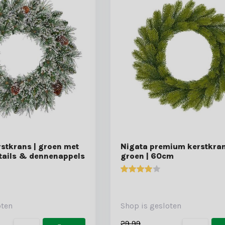
stkrans | groen met
Nigata premium kerstkran
tails & dennenappels
groen | 60cm
oten
Shop is gesloten
29,99