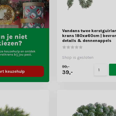
Vandans twee kerstguirla
krans 180xø60cm | bevro
details & dennenappels
Shop is gesloten
99,-
39,-
art keuzehulp