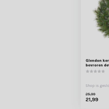
Glendon ker
bevroren de
Shop is gesl
25,99
21,99