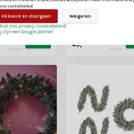
krans 180xø60cm | wit
 reviews
 ons cookiebeleid.
Akkoord en doorgaan
Weigeren
kijk ons privacy-/cookiebeleid
ad
Shop is gesloten
j zijn een Google partner
69,-
49,-