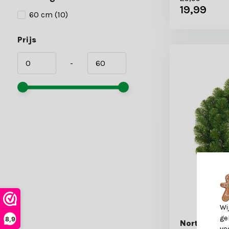
19,99
60 cm
(10)
Prijs
-
Wi
ge
8,9
Norton kers
vo