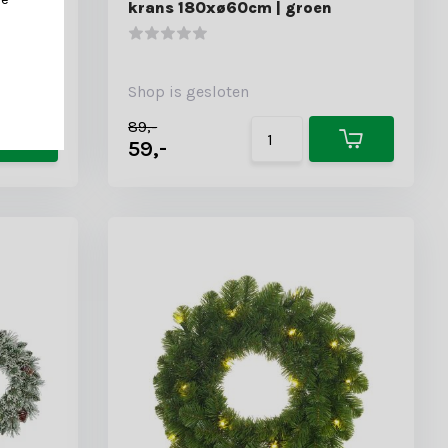
krans 180xø60cm | groen
Shop is gesloten
89,-
59,-