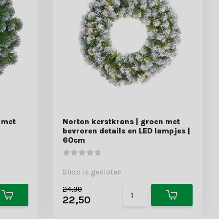
 met
Norton kerstkrans | groen met
bevroren details en LED lampjes |
60cm
Shop is gesloten
24,99
22,50