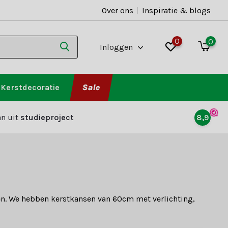
Over ons
|
Inspiratie & blogs
0
0
Inloggen
Kerstdecoratie
Sale
n uit
studieproject
8,9
jzen. We hebben kerstkansen van 60cm met verlichting,