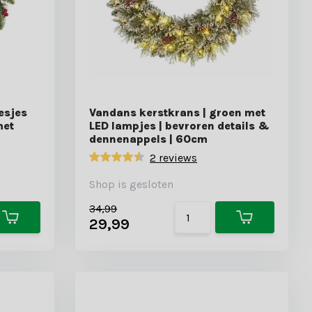
esjes
Vandans kerstkrans | groen met
met
LED lampjes | bevroren details &
dennenappels | 60cm
2 reviews
Shop is gesloten
34,99
29,99