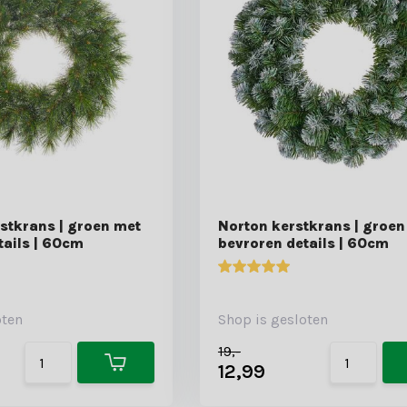
stkrans | groen met
Norton kerstkrans | groen
tails | 60cm
bevroren details | 60cm
oten
Shop is gesloten
19,-
12,99