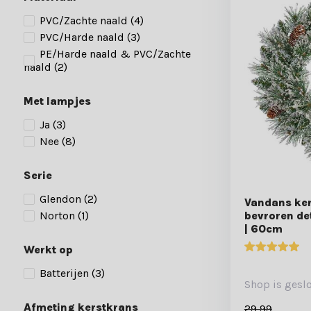
PVC/Zachte naald
(4)
PVC/Harde naald
(3)
PE/Harde naald & PVC/Zachte
naald
(2)
Met lampjes
Ja
(3)
Nee
(8)
Serie
Glendon
(2)
Vandans ker
Norton
(1)
bevroren de
| 60cm
Werkt op
Batterijen
(3)
Shop is gesl
Afmeting kerstkrans
29,99