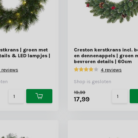
stkrans | groen met
Creston kerstkrans incl. b
tails & LED lampjes |
en dennenappels | groen 
bevroren details | 60cm
 reviews
4 reviews
oten
Shop is gesloten
19,99
17,99