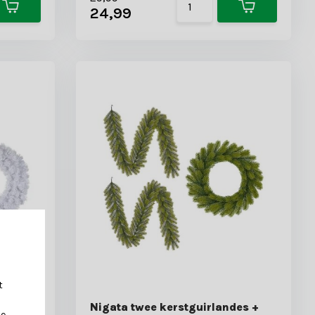
24,99
t
andes +
Nigata twee kerstguirlandes +
je