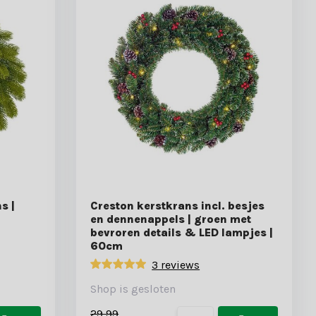
s |
Creston kerstkrans incl. besjes
en dennenappels | groen met
bevroren details & LED lampjes |
60cm
3 reviews
Shop is gesloten
29,99