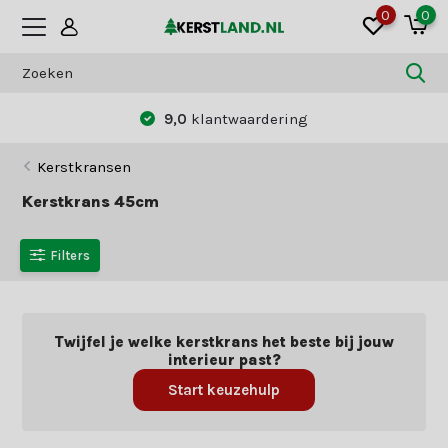
0
0
Betaal zoals jij dat wilt:
vooraf of achteraf
Kerstkransen
Kerstkrans 45cm
Filters
Twijfel je welke kerstkrans het beste bij jouw
interieur past?
Start keuzehulp