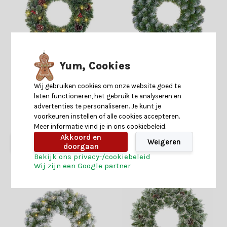
Creston kerstkrans incl.
Norton kerstkrans | groen
Yum, Cookies
besjes en dennenappels |
met bevroren details | 45cm
groen met bevroren details
& LED lampjes | 45cm
Wij gebruiken cookies om onze website goed te
2 reviews
laten functioneren, het gebruik te analyseren en
advertenties te personaliseren. Je kunt je
Shop is gesloten
Op voorraad
voorkeuren instellen of alle cookies accepteren.
19,99
17,99
15,99
7,99
Meer informatie vind je in ons cookiebeleid.
Akkoord en
Weigeren
doorgaan
Bekijk ons privacy-/cookiebeleid
Wij zijn een Google partner