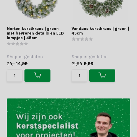
Norton kerstkrans | groen
Vandans kerstkrans | groen |
met bevroren details en LED
45cm
lampjes | 45cm
Shop is gesloten
Shop is gesloten
29,-
14,99
21,99
9,99