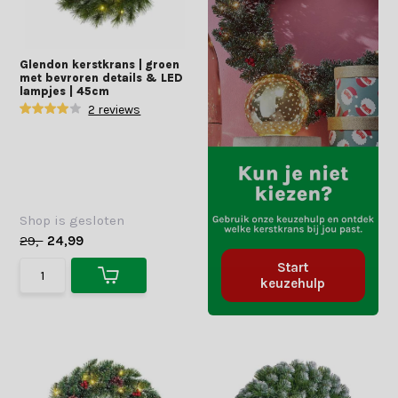
Glendon kerstkrans | groen
met bevroren details & LED
lampjes | 45cm
2 reviews
Shop is gesloten
29,-
24,99
Start
keuzehulp