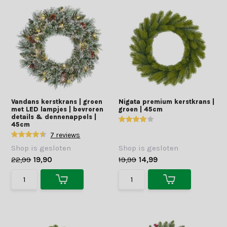
Vandans kerstkrans | groen
Nigata premium kerstkrans |
met LED lampjes | bevroren
groen | 45cm
details & dennenappels |
45cm
7 reviews
Shop is gesloten
Shop is gesloten
22,99
19,90
19,99
14,99