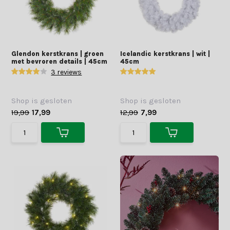
Glendon kerstkrans | groen
Icelandic kerstkrans | wit |
met bevroren details | 45cm
45cm
3 reviews
Shop is gesloten
Shop is gesloten
19,99
17,99
12,99
7,99