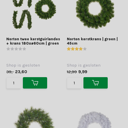
Norton twee kerstguirlandes
Norton kerstkrans | groen |
+ krans 180xø60cm | groen
45cm
Shop is gesloten
Shop is gesloten
39,-
23,60
12,99
9,99