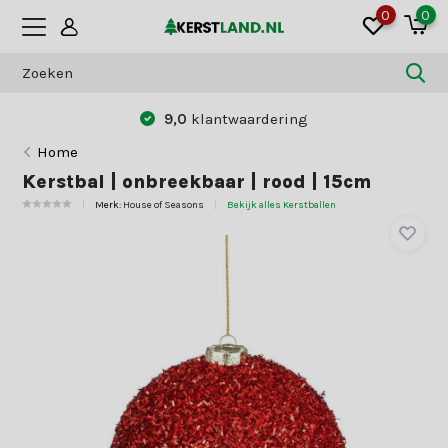
0
0
9,0
klantwaardering
Home
Kerstbal | onbreekbaar | rood | 15cm
Merk:
House of Seasons
Bekijk alles Kerstballen