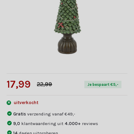
17,99
22,99
Je bespaart €5,-
uitverkocht
Gratis
verzending vanaf €49,-
9,0
klantwaardering uit
4.000+
reviews
14
dagen uitproberen