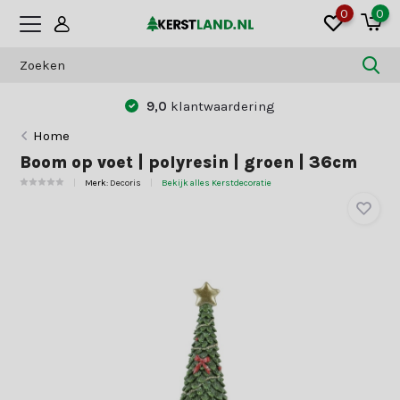
0
0
9,0
klantwaardering
Home
Boom op voet | polyresin | groen | 36cm
Merk:
Decoris
Bekijk alles Kerstdecoratie