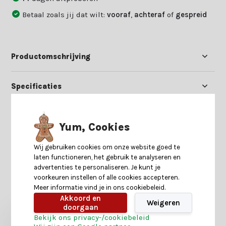
Betaal zoals jij dat wilt:
vooraf
,
achteraf
of
gespreid
Productomschrijving
Specificaties
Reviews
Yum, Cookies
Delen
Wij gebruiken cookies om onze website goed te
laten functioneren, het gebruik te analyseren en
advertenties te personaliseren. Je kunt je
voorkeuren instellen of alle cookies accepteren.
Heb je nog interesse in deze recent bekeken
Meer informatie vind je in ons cookiebeleid.
producten?
Akkoord en
Weigeren
doorgaan
Bekijk ons privacy-/cookiebeleid