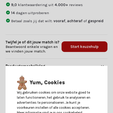
9,0
klantwaardering uit
4.000+
reviews
14
dagen uitproberen
Betaal zoals jij dat wilt:
vooraf
,
achteraf
of
gespreid
Twijfel je of dit jouw match is?
Beantwoord enkele vragen en
Start keuzehulp
we vinden jouw match.
Productomschrijving
Specificaties
Yum, Cookies
Wij gebruiken cookies om onze website goed te
Reviews
laten functioneren, het gebruik te analyseren en
advertenties te personaliseren. Je kunt je
voorkeuren instellen of alle cookies accepteren.
Delen
Meer informatie vind je in ons cookiebeleid.