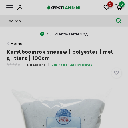
0
0
9,0
klantwaardering
Home
Kerstboomrok sneeuw | polyester | met
glitters | 100cm
Merk:
Decoris
Bekijk alles Kunstkerstbomen