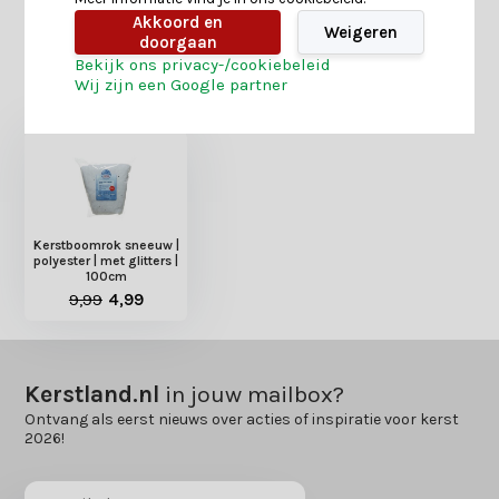
Akkoord en
Weigeren
doorgaan
Bekijk ons privacy-/cookiebeleid
Heb je nog interesse in deze recent bekeken
Wij zijn een Google partner
producten?
Kerstboomrok sneeuw |
polyester | met glitters |
100cm
9,99
4,99
Kerstland.nl
in jouw mailbox?
Ontvang als eerst nieuws over acties of inspiratie voor kerst
2026!