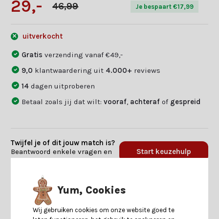
29,-
46,99
Je bespaart €17,99
uitverkocht
Gratis
verzending vanaf €49,-
9,0
klantwaardering uit
4.000+
reviews
14
dagen uitproberen
Betaal zoals jij dat wilt:
vooraf
,
achteraf
of
gespreid
Twijfel je of dit jouw match is?
Beantwoord enkele vragen en
Start keuzehulp
we vinden jouw match.
Yum, Cookies
Productomschrijving
Wij gebruiken cookies om onze website goed te
Specificaties