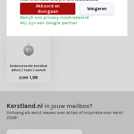
Akkoord en
Weigeren
doorgaan
Bekijk ons privacy-/cookiebeleid
Heb je nog interesse in deze recent bekeken
Wij zijn een Google partner
producten?
Gedecoreerde kerstbal
ø8cm | foam | wolwit
2,99
1,99
Kerstland.nl
in jouw mailbox?
Ontvang als eerst nieuws over acties of inspiratie voor kerst
2026!