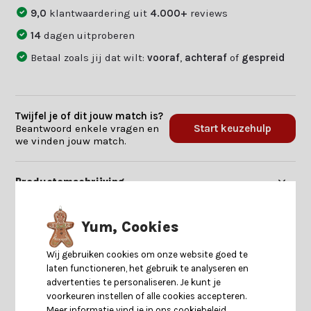
9,0
klantwaardering uit
4.000+
reviews
14
dagen uitproberen
Betaal zoals jij dat wilt:
vooraf
,
achteraf
of
gespreid
Twijfel je of dit jouw match is?
Beantwoord enkele vragen en
Start keuzehulp
we vinden jouw match.
Productomschrijving
Specificaties
Yum, Cookies
Wij gebruiken cookies om onze website goed te
Reviews
laten functioneren, het gebruik te analyseren en
advertenties te personaliseren. Je kunt je
voorkeuren instellen of alle cookies accepteren.
Delen
Meer informatie vind je in ons cookiebeleid.