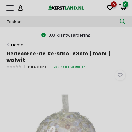
0
0
9,0
klantwaardering
Home
Gedecoreerde kerstbal ø8cm | foam |
wolwit
Merk:
Decoris
Bekijk alles Kerstballen