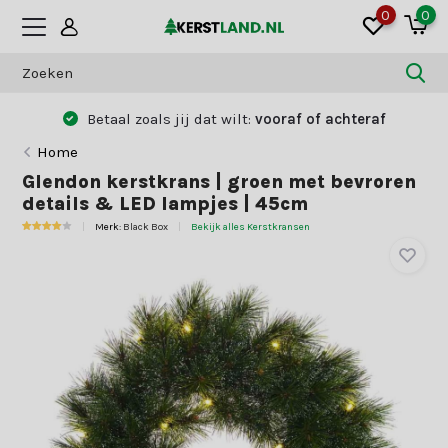
0
0
Betaal zoals jij dat wilt:
vooraf of achteraf
Home
Glendon kerstkrans | groen met bevroren
details & LED lampjes | 45cm
Merk:
Black Box
Bekijk alles Kerstkransen