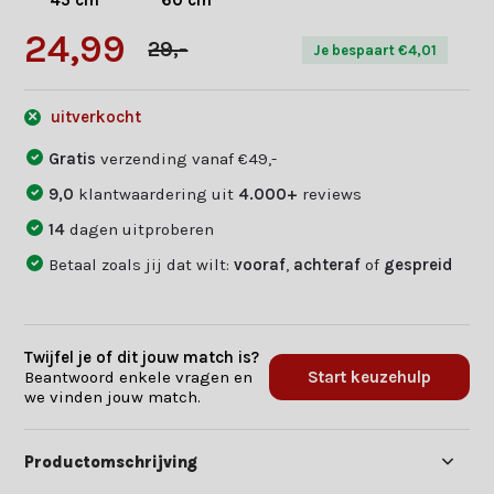
45 cm
60 cm
24,99
29,-
Je bespaart €4,01
uitverkocht
Gratis
verzending vanaf €49,-
9,0
klantwaardering uit
4.000+
reviews
14
dagen uitproberen
Betaal zoals jij dat wilt:
vooraf
,
achteraf
of
gespreid
Twijfel je of dit jouw match is?
Beantwoord enkele vragen en
Start keuzehulp
we vinden jouw match.
Productomschrijving