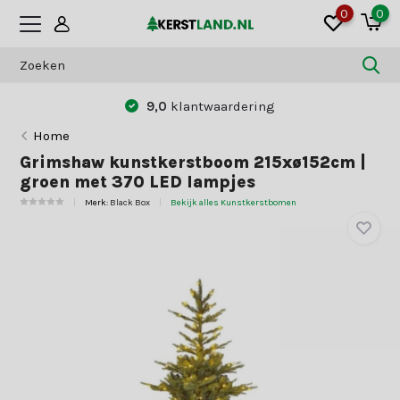
0
0
9,0
klantwaardering
Home
Grimshaw kunstkerstboom 215xø152cm |
groen met 370 LED lampjes
Merk:
Black Box
Bekijk alles Kunstkerstbomen