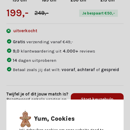
155 cm
185 cm
230 cm
215 cm
199,-
249,-
Je bespaart €50,-
uitverkocht
Gratis
verzending vanaf €49,-
9,0
klantwaardering uit
4.000+
reviews
14
dagen uitproberen
Betaal zoals jij dat wilt:
vooraf
,
achteraf
of
gespreid
Twijfel je of dit jouw match is?
Beantwoord enkele vragen en
Start keuzehulp
we vinden jouw match.
Yum, Cookies
Productomschrijving