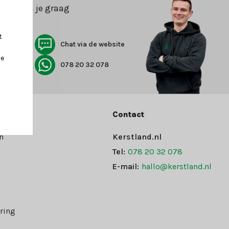
n helpen je graag
t
Chat via de website
je
078 20 32 078
Contact
n
Kerstland.nl
Tel:
078 20 32 078
E-mail:
hallo@kerstland.nl
ring