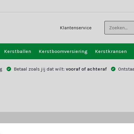
Klantenservice
Kerstballen
Kerstboomversiering
Kerstkransen
g
Betaal zoals jij dat wilt:
vooraf of achteraf
Ontstaa
?
Vraag het onz