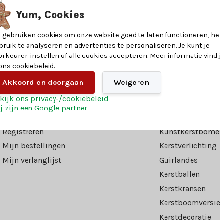
oor kerst 2026!
Onze productspecialiste
Yum, Cookies
j gebruiken cookies om onze website goed te laten functioneren, he
hallo@kerstland.nl
bruik te analyseren en advertenties te personaliseren. Je kunt je
orkeuren instellen of alle cookies accepteren. Meer informatie vind 
078 20 32 078
 ons cookiebeleid.
Akkoord en doorgaan
Weigeren
kijk ons privacy-/cookiebeleid
j zijn een Google partner
Mijn account
Categorieën
Registreren
Kunstkerstbome
Mijn bestellingen
Kerstverlichting
Mijn verlanglijst
Guirlandes
Kerstballen
Kerstkransen
Kerstboomversie
Kerstdecoratie