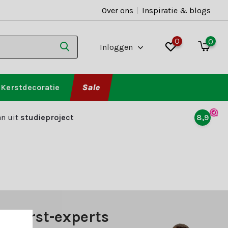
Over ons
|
Inspiratie & blogs
0
0
Inloggen
Kerstdecoratie
Sale
n uit
studieproject
8,9
e kerst-experts