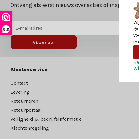
Ontvang als eerst nieuws over acties of inspiratie v
Wi
ge
8,9
vo
in
Abonneer
Be
Wi
Klantenservice
Contact
Levering
Retourneren
Retourportaal
Veiligheid & bedrijfsinformatie
Klachtenregeling