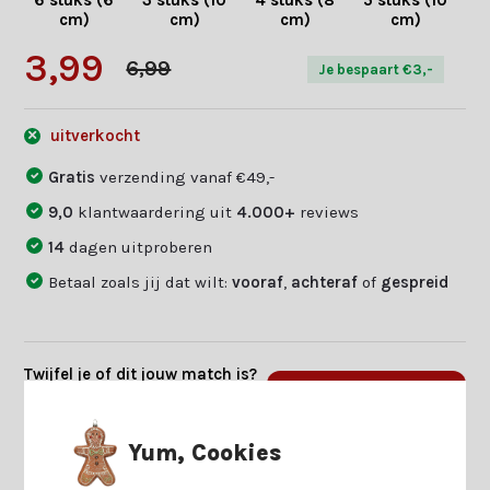
6 stuks (6
3 stuks (10
4 stuks (8
5 stuks (10
2 
cm)
cm)
cm)
cm)
3,99
6,99
Je bespaart €3,-
uitverkocht
Gratis
verzending vanaf €49,-
9,0
klantwaardering uit
4.000+
reviews
14
dagen uitproberen
Betaal zoals jij dat wilt:
vooraf
,
achteraf
of
gespreid
Twijfel je of dit jouw match is?
Beantwoord enkele vragen en
Start keuzehulp
we vinden jouw match.
Yum, Cookies
Productomschrijving