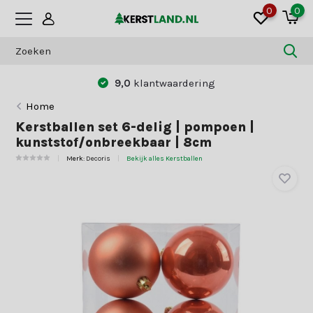
0
0
9,0
klantwaardering
Home
Kerstballen set 6-delig | pompoen |
kunststof/onbreekbaar | 8cm
Merk:
Decoris
Bekijk alles Kerstballen