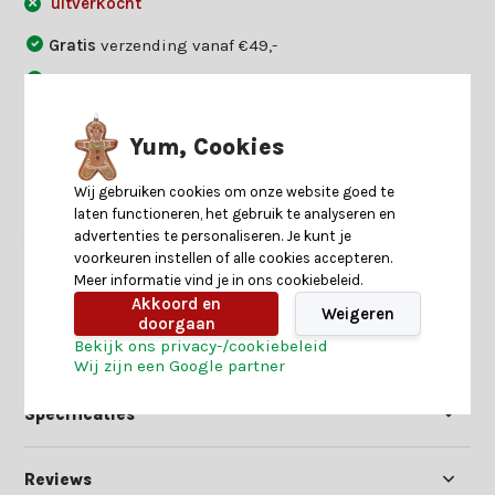
uitverkocht
Gratis
verzending vanaf €49,-
9,0
klantwaardering uit
4.000+
reviews
14
dagen uitproberen
Yum, Cookies
Betaal zoals jij dat wilt:
vooraf
,
achteraf
of
gespreid
Wij gebruiken cookies om onze website goed te
laten functioneren, het gebruik te analyseren en
advertenties te personaliseren. Je kunt je
Twijfel je of dit jouw match is?
voorkeuren instellen of alle cookies accepteren.
Beantwoord enkele vragen en
Start keuzehulp
Meer informatie vind je in ons cookiebeleid.
we vinden jouw match.
Akkoord en
Weigeren
doorgaan
Bekijk ons privacy-/cookiebeleid
Productomschrijving
Wij zijn een Google partner
Specificaties
Reviews