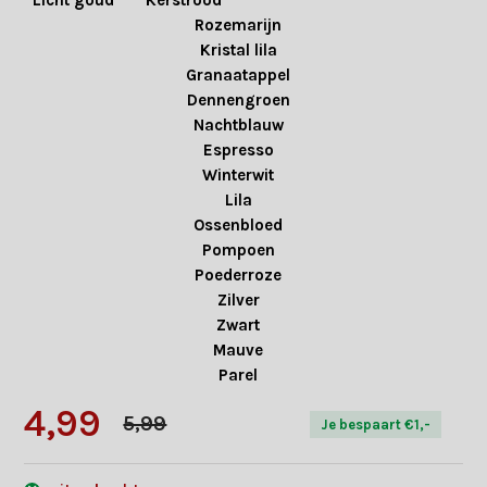
Licht goud
Kerstrood
Rozemarijn
Kristal lila
Granaatappel
Dennengroen
Nachtblauw
Espresso
Winterwit
Lila
Ossenbloed
Pompoen
Poederroze
Zilver
Zwart
Mauve
Parel
4,99
5,99
Je bespaart €1,-