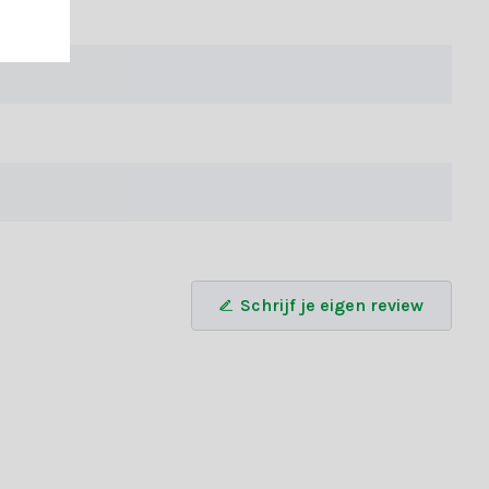
uch aan je boom geeft. Raadpleeg voor alle specificaties de
ter | nachtblauw van Nampook het beste bij jouw kerstboom past?
inden.
Schrijf je eigen review