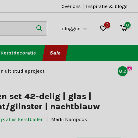
Over ons
|
Inspiratie & blogs
0
0
Inloggen
Kerstdecoratie
Sale
n uit
studieproject
8,9
n set 42-delig | glas |
at/glinster | nachtblauw
jk alles Kerstballen
Merk:
Nampook