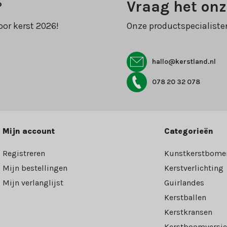
?
Vraag het onz
oor kerst 2026!
Onze productspecialiste
hallo@kerstland.nl
078 20 32 078
Mijn account
Categorieën
Registreren
Kunstkerstbome
Mijn bestellingen
Kerstverlichting
Mijn verlanglijst
Guirlandes
Kerstballen
Kerstkransen
Kerstboomversie