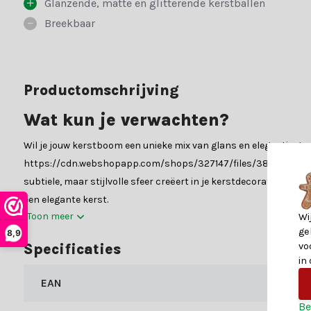
Glanzende, matte en glitterende kerstballen
Breekbaar
Productomschrijving
Wat kun je verwachten?
Wil je jouw kerstboom een unieke mix van glans en elegantie geve
https://cdn.webshopapp.com/shops/327147/files/383056242/file.j
subtiele, maar stijlvolle sfeer creëert in je kerstdecoratie. De K
een elegante kerst.
Toon meer
Wi
Materialen
ge
8,9
vo
Specificaties
De kerstballen van Kerstland.nl zijn gemaakt van hoogwaardig gla
in
12x kerstbal - 50mm
EAN
20x kerstbal - 60mm
Be