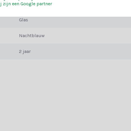
j zijn een Google partner
Diverse maten
n dynamiek in je kerstdecoratie, terwijl het materiaal een moderne to
Glas
Nachtblauw
je niet zeker of de Kerstballen set 42-delig | glas | glitter/mat/glins
s of gebruik onze handige keuzehulp om de perfecte kerstballen te v
2 jaar
nde voorwaarden voor een geslaagde kerst. Profiteer daarnaast van:
vaar het zelf en bestel vandaag nog jouw glazen kerstballen.