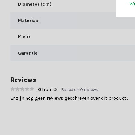
10x kerstbal - 70mm
Wi
Diameter (cm)
De verschillende afmetingen zorgen voor een mooie gelaagdheid e
Materiaal
specificatietabel.
Twijfel je nog?
Kleur
Kerstland.nl is dé specialist voor al jouw kerstdecoratie. Weet 
Neem contact op met onze klantenservice voor persoonlijk advie
Garantie
Shop bij Kerstland.nl
Bij Kerstland.nl profiteer je naast onze expertise van uitsteke
Reviews
Snelle levertijden
0
from
5
Based on 0 reviews
Achteraf betalen
Er zijn nog geen reviews geschreven over dit product..
Gratis verzending boven €49,-
70.000+ klanten gingen je voor en beoordelen ons met een 9+. Er