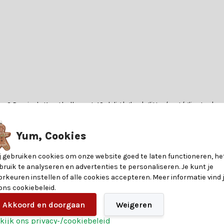
n? Dan is de Kerstballen set 42-delig | glas | glitter/mat/glinster | 
pg precies wat je zoekt! Deze set biedt een prachtige collectie van
erstballen set 42-delig | glas | glitter/mat/glinster | nachtblauw geef
Yum, Cookies
j gebruiken cookies om onze website goed te laten functioneren, he
bruik te analyseren en advertenties te personaliseren. Je kunt je
orkeuren instellen of alle cookies accepteren. Meer informatie vind 
s, wat zorgt voor een luxe uitstraling en een langdurige kwaliteit. De
 ons cookiebeleid.
8720194527320
Akkoord en doorgaan
Weigeren
kijk ons privacy-/cookiebeleid