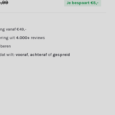
4,99
Je bespaart €5,-
ng vanaf €49,-
ring uit
4.000+
reviews
oberen
 dat wilt:
vooraf
,
achteraf
of
gespreid