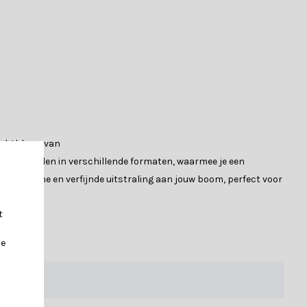
nachtblauw van
 kerstballen in verschillende formaten, waarmee je een
t een moderne en verfijnde uitstraling aan jouw boom, perfect voor
t
je
ze set bevat: