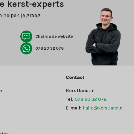
e kerst-experts
n helpen je graag
Chat via de website
078 20 32 078
Contact
n
Kerstland.nl
Tel:
078 20 32 078
E-mail:
hallo@kerstland.nl
ring