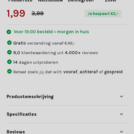
Poederroze
Nachtblauw
Dennegroen
Zilver
L
1,99
3,99
Je bespaart €2,-
Voor 15:00 besteld = morgen in huis
Gratis
verzending vanaf €49,-
9,0
klantwaardering uit
4.000+
reviews
14
dagen uitproberen
Betaal zoals jij dat wilt:
vooraf
,
achteraf
of
gespreid
Productomschrijving
Specificaties
Reviews