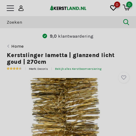
0
0
9,0
klantwaardering
Betaal zoa
Home
Kerstslinger lametta | glanzend licht
goud | 270cm
Merk:
Decoris
Bekijk alles Kerstboomversiering