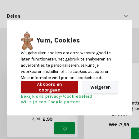
Delen
Yum, Cookies
GERELATEERDE PRODUCTEN
Misschien is dit ook iets voor je?
Wij gebruiken cookies om onze website goed te
laten functioneren, het gebruik te analyseren en
advertenties te personaliseren. Je kunt je
voorkeuren instellen of alle cookies accepteren.
Meer informatie vind je in ons cookiebeleid.
Akkoord en
Weigeren
doorgaan
Bekijk ons privacy-/cookiebeleid
Wij zijn een Google partner
Kerstslinger lametta |
Kerstslinger lametta
glanzend winterwit | 270cm
glanzend dennengroe
270cm
2,99
3,99
2,99
3,99