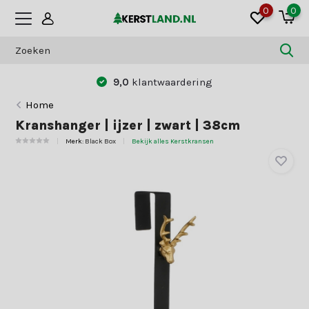
0
0
9,0
klantwaardering
B
Home
Kranshanger | ijzer | zwart | 38cm
Merk:
Black Box
Bekijk alles Kerstkransen