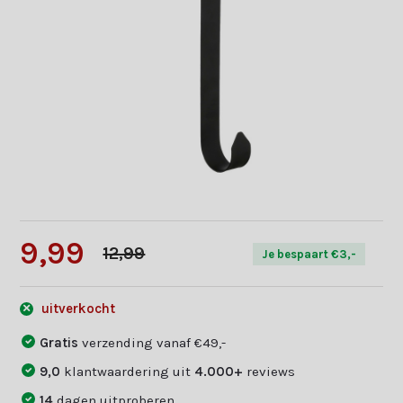
9,99
12,99
Je bespaart €3,-
uitverkocht
Gratis
verzending vanaf €49,-
9,0
klantwaardering uit
4.000+
reviews
14
dagen uitproberen