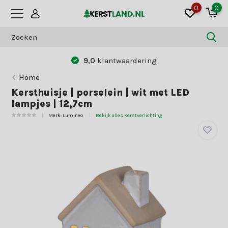
0
0
9,0
klantwaardering
Home
Kersthuisje | porselein | wit met LED
lampjes | 12,7cm
Merk:
Lumineo
Bekijk alles Kerstverlichting