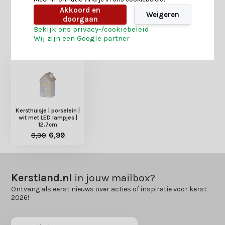
Akkoord en
Weigeren
doorgaan
Bekijk ons privacy-/cookiebeleid
Heb je nog interesse in deze recent bekeken
Wij zijn een Google partner
producten?
Kersthuisje | porselein |
wit met LED lampjes |
12,7cm
8,99
6,99
Kerstland.nl
in jouw mailbox?
Ontvang als eerst nieuws over acties of inspiratie voor kerst
2026!