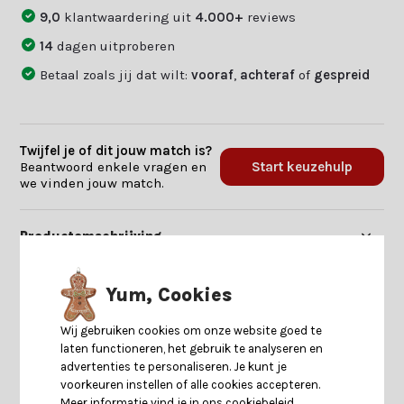
9,0
klantwaardering uit
4.000+
reviews
14
dagen uitproberen
Betaal zoals jij dat wilt:
vooraf
,
achteraf
of
gespreid
Twijfel je of dit jouw match is?
Beantwoord enkele vragen en
Start keuzehulp
we vinden jouw match.
Productomschrijving
Specificaties
Yum, Cookies
Wij gebruiken cookies om onze website goed te
Reviews
laten functioneren, het gebruik te analyseren en
advertenties te personaliseren. Je kunt je
voorkeuren instellen of alle cookies accepteren.
Delen
Meer informatie vind je in ons cookiebeleid.