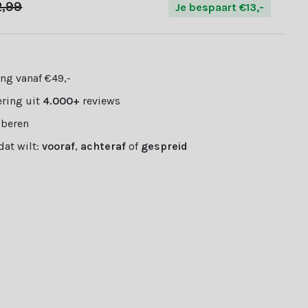
2,99
Je bespaart €13,-
ng vanaf €49,-
ring uit
4.000+
reviews
oberen
 dat wilt:
vooraf
,
achteraf
of
gespreid