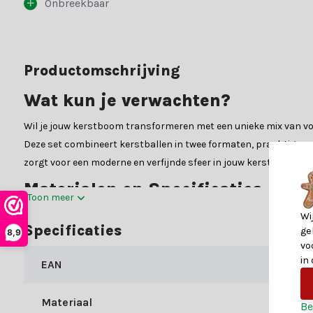
Onbreekbaar
Productomschrijving
Wat kun je verwachten?
Wil je jouw kerstboom transformeren met een unieke mix van vor
Deze set combineert kerstballen in twee formaten, prachtige sn
zorgt voor een moderne en verfijnde sfeer in jouw kerstdecoratie
Materialen en Specificaties
Toon meer
Deze decoraties van Decoris zijn vervaardigd van hoogwaardig gl
Wi
Specificaties
ge
8,9
20x kerstbal - 80mm
vo
in
16x kerstbal - 40mm
EAN
4x sneeuwvlok ornamenten
6x ijspegel ornamenten - 150mm
Materiaal
Be