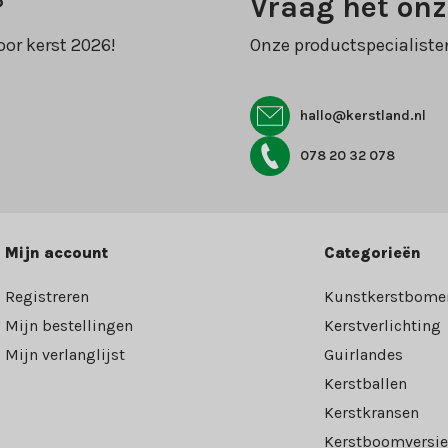
?
Vraag het onz
oor kerst 2026!
Onze productspecialiste
hallo@kerstland.nl
078 20 32 078
Mijn account
Categorieën
Registreren
Kunstkerstbome
Mijn bestellingen
Kerstverlichting
Mijn verlanglijst
Guirlandes
Kerstballen
Kerstkransen
Kerstboomversie