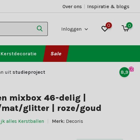
Over ons
|
Inspiratie & blogs
0
0
Inloggen
Kerstdecoratie
Sale
n uit
studieproject
8,9
en mixbox 46-delig |
mat/glitter | roze/goud
jk alles Kerstballen
Merk:
Decoris