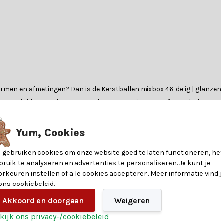
men en afmetingen? Dan is de Kerstballen mixbox 46-delig | glanzend/
eeuwvlokken en elegante pegels, waarmee je een perfect gebalanceerde
.
Yum, Cookies
as en kunststof, wat zorgt voor een luxueuze uitstraling en duurzaam
j gebruiken cookies om onze website goed te laten functioneren, he
bruik te analyseren en advertenties te personaliseren. Je kunt je
orkeuren instellen of alle cookies accepteren. Meer informatie vind 
 ons cookiebeleid.
8720725158726
Akkoord en doorgaan
Weigeren
Plastic
kijk ons privacy-/cookiebeleid