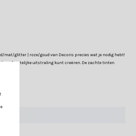
mat/glitter | roze/goud van Decoris precies wat je nodig hebt!
 en feestelijke uitstraling kunt creëren. De zachte tinten
heid. De set bevat:
t
je