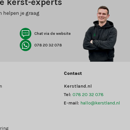
e kerst-experts
n helpen je graag
Chat via de website
078 20 32 078
Contact
n
Kerstland.nl
Tel:
078 20 32 078
E-mail:
hallo@kerstland.nl
ring