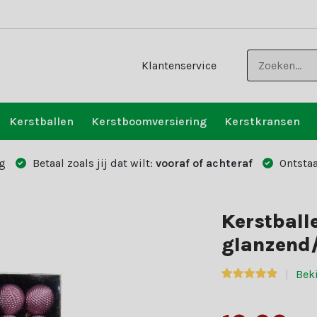
Klantenservice
Kerstballen
Kerstboomversiering
Kerstkransen
g
Betaal zoals jij dat wilt:
vooraf of achteraf
Ontstaa
Kerstball
glanzend/
Beki