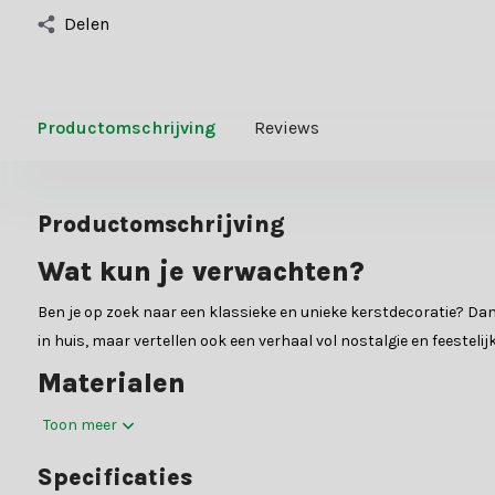
Delen
Productomschrijving
Reviews
Productomschrijving
Wat kun je verwachten?
Ben je op zoek naar een klassieke en unieke kerstdecoratie? Dan 
in huis, maar vertellen ook een verhaal vol nostalgie en feestel
Materialen
Onze notenkrakers zijn gemaakt van zorgvuldig geselecteerde ma
Toon meer
hebben en lang meegaan. Elke notenkraker is met precisie ontw
Specificaties
Waarom kiezen voor notenkraker