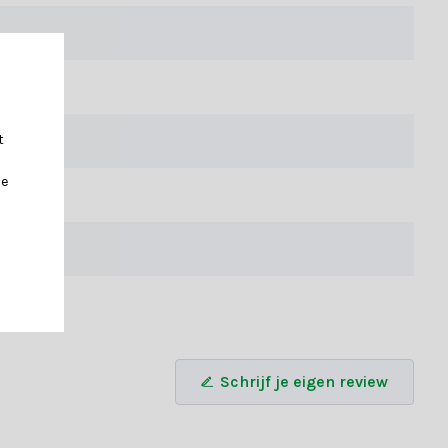
tot modern, en zijn eenvoudig te combineren met andere
t je dan adviseren door een van onze
t
je
Schrijf je eigen review