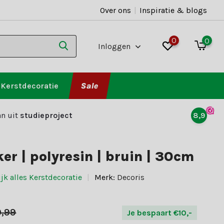
Over ons
|
Inspiratie & blogs
0
0
Inloggen
Kerstdecoratie
Sale
n uit
studieproject
8,9
er | polyresin | bruin | 30cm
jk alles Kerstdecoratie
Merk:
Decoris
9,99
Je bespaart €10,-