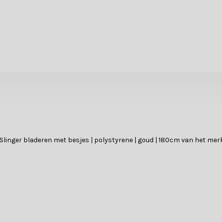
Slinger bladeren met besjes | polystyrene | goud | 180cm van het mer
e informatie voor dit product, bij vragen neem dan contact op met éé
?