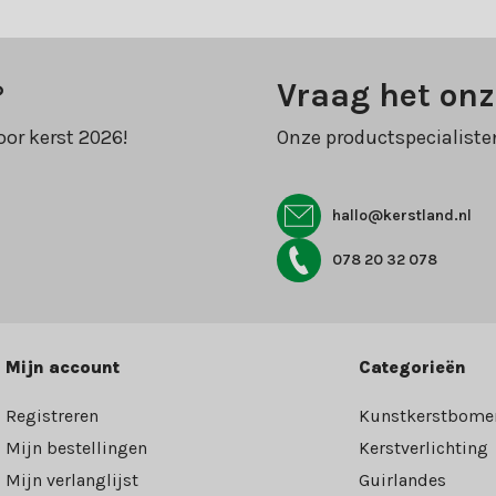
?
Vraag het onz
oor kerst 2026!
Onze productspecialiste
hallo@kerstland.nl
078 20 32 078
Mijn account
Categorieën
Registreren
Kunstkerstbome
Mijn bestellingen
Kerstverlichting
Mijn verlanglijst
Guirlandes