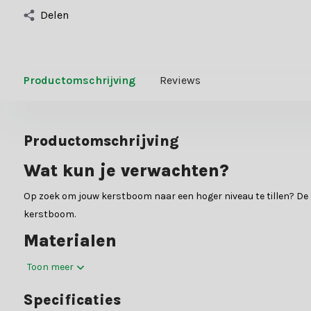
Delen
Productomschrijving
Reviews
Productomschrijving
Wat kun je verwachten?
Op zoek om jouw kerstboom naar een hoger niveau te tillen? De 
kerstboom.
Materialen
In de daarvoor bestemde specificatietabel vind je alle relevant
Toon meer
Waarom kiezen voor Kerstland.nl
Specificaties