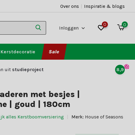
Over ons
|
Inspiratie & blogs
0
0
Inloggen
Kerstdecoratie
Sale
n uit
studieproject
8,9
laderen met besjes |
ne | goud | 180cm
ijk alles Kerstboomversiering
Merk:
House of Seasons