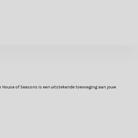
k House of Seasons is een uitstekende toevoeging aan jouw
n van onze klantenservicemedewerkers.