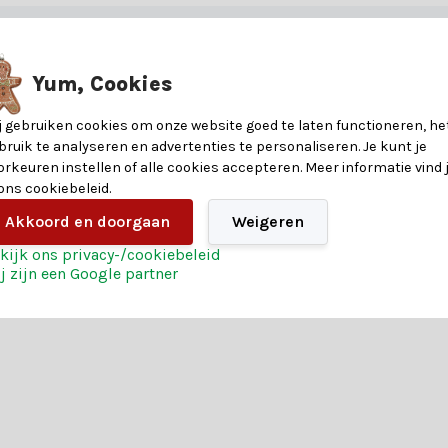
rstbomen. Of je nu zoekt naar klassieke ballen, sfeervolle lichtjes o
8720983279881
 je graag, en met onze handige keuzehulp vind je precies wat je zoekt.
t
Yum, Cookies
180
timent, maar ook van deze voordelen:
j gebruiken cookies om onze website goed te laten functioneren, he
Polystyrene
bruik te analyseren en advertenties te personaliseren. Je kunt je
orkeuren instellen of alle cookies accepteren. Meer informatie vind 
 ons cookiebeleid.
Goud
at je inspireren en maak van jouw kerstboom een echte blikvanger. B
Akkoord en doorgaan
Weigeren
2 jaar
kijk ons privacy-/cookiebeleid
j zijn een Google partner