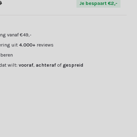
9
Je bespaart €2,-
ng vanaf €49,-
ring uit
4.000+
reviews
oberen
 dat wilt:
vooraf
,
achteraf
of
gespreid