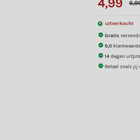
4,99
6,9
uitverkocht
Gratis
verzendi
9,0
klantwaarde
14
dagen uitpr
Betaal zoals jij