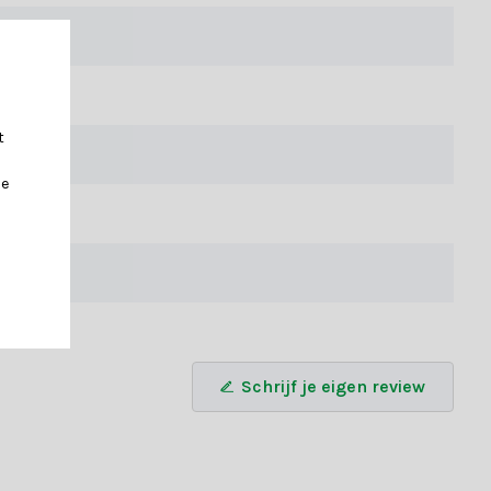
f unieke ornamenten, wij hebben alles om jouw kerstboom
t
je
estel vandaag nog en breng de magie in huis!
Schrijf je eigen review