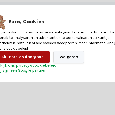
 je graag, en met onze handige keuzehulp vind je precies wat je zoekt.
8720983279737
t
Yum, Cookies
timent, maar ook van deze voordelen:
180
j gebruiken cookies om onze website goed te laten functioneren, he
Polystyrene
bruik te analyseren en advertenties te personaliseren. Je kunt je
orkeuren instellen of alle cookies accepteren. Meer informatie vind 
at je inspireren en maak van jouw kerstboom een echte blikvanger. B
 ons cookiebeleid.
Zilver
Akkoord en doorgaan
Weigeren
2 jaar
kijk ons privacy-/cookiebeleid
j zijn een Google partner