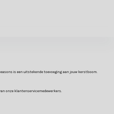
 Seasons is een uitstekende toevoeging aan jouw kerstboom.
n van onze klantenservicemedewerkers.
f unieke ornamenten, wij hebben alles om jouw kerstboom