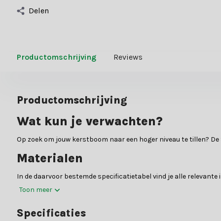
Delen
Productomschrijving
Reviews
Productomschrijving
Wat kun je verwachten?
Op zoek om jouw kerstboom naar een hoger niveau te tillen? De 
Materialen
In de daarvoor bestemde specificatietabel vind je alle relevant
Toon meer
Waarom kiezen voor Kerstland.nl
Specificaties
Kerstland.nl is dé specialist in kerstboomversiering en kunstke