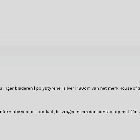
Slinger bladeren | polystyrene | zilver | 180cm van het merk House of
e informatie voor dit product, bij vragen neem dan contact op met éé
?
rstbomen. Of je nu zoekt naar klassieke ballen, sfeervolle lichtjes o