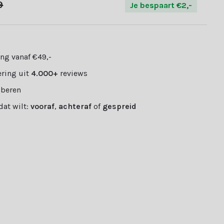
9
Je bespaart €2,-
ng vanaf €49,-
ring uit
4.000+
reviews
oberen
 dat wilt:
vooraf
,
achteraf
of
gespreid