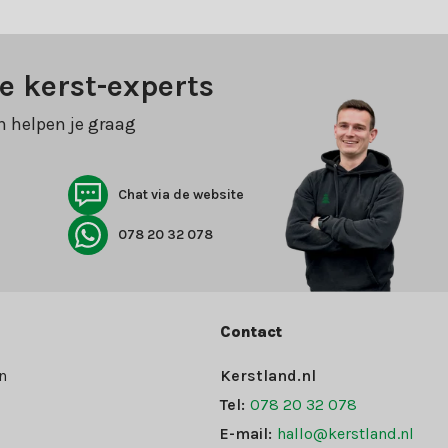
e kerst-experts
n helpen je graag
Chat via de website
078 20 32 078
Contact
n
Kerstland.nl
Tel:
078 20 32 078
E-mail:
hallo@kerstland.nl