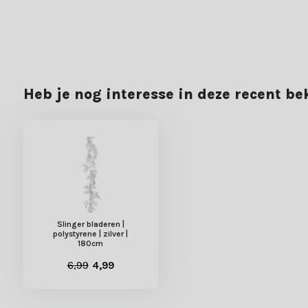
Heb je nog interesse in deze recent b
Slinger bladeren |
polystyrene | zilver |
180cm
6,99
4,99