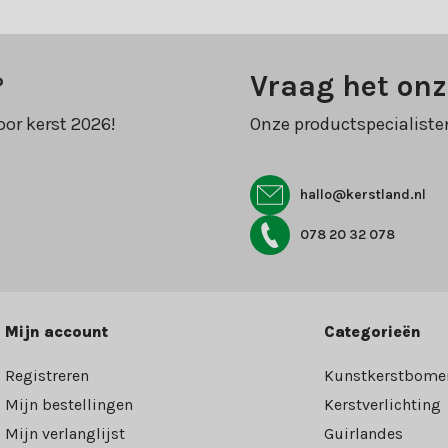
?
Vraag het onz
oor kerst 2026!
Onze productspecialiste
hallo@kerstland.nl
078 20 32 078
Mijn account
Categorieën
Registreren
Kunstkerstbome
Mijn bestellingen
Kerstverlichting
Mijn verlanglijst
Guirlandes