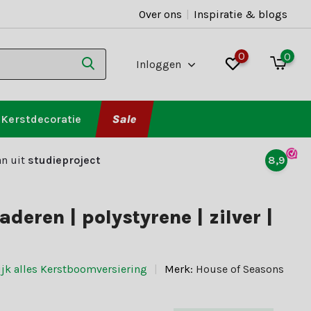
Over ons
|
Inspiratie & blogs
0
0
Inloggen
Kerstdecoratie
Sale
n uit
studieproject
8,9
aderen | polystyrene | zilver |
ijk alles Kerstboomversiering
Merk:
House of Seasons