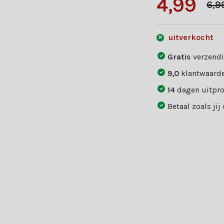
4,99
6,9
uitverkocht
Gratis
verzendi
9,0
klantwaarde
14
dagen uitpr
Betaal zoals jij