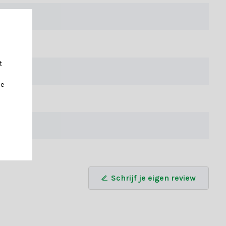
t
je
estel vandaag nog en breng de magie in huis!
Schrijf je eigen review