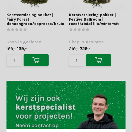
Kerstversiering pakket |
Kerstversiering pakket |
Fairy Forest |
Festive Ballroom |
dennengroen/espresso/bruin
roze/kristal lila/winterwit
Shop is gesloten
Shop is gesloten
189,-
139,-
319,-
229,-