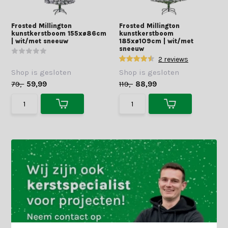
Frosted Millington
Frosted Millington
kunstkerstboom 155xø86cm
kunstkerstboom
| wit/met sneeuw
185xø109cm | wit/met
sneeuw
2 reviews
Shop is gesloten
Shop is gesloten
79,-
59,99
119,-
88,99