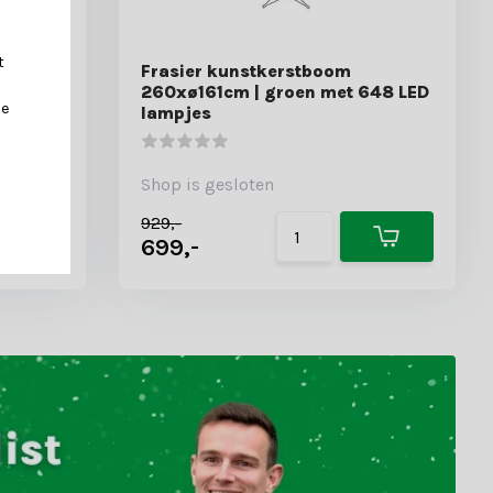
t
Frasier kunstkerstboom
480 LED
260xø161cm | groen met 648 LED
je
lampjes
Shop is gesloten
929,-
699,-