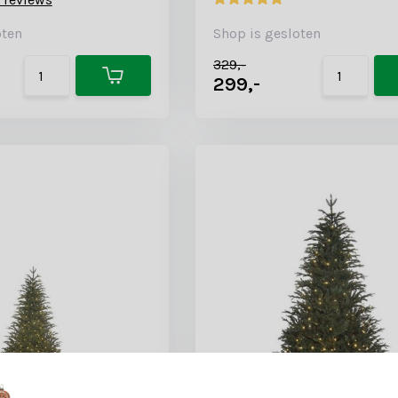
oten
Shop is gesloten
329,-
299,-