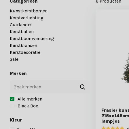
Categorieën
6
Producten
Kunstkerstbomen
Kerstverlichting
Guirlandes
Kerstballen
Kerstboomversiering
Kerstkransen
Kerstdecoratie
Sale
Merken
Alle merken
Black Box
Frasier kun
215xø145cm 
Kleur
lampjes
4