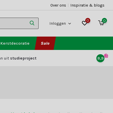
Over ons
|
Inspiratie & blogs
0
0
Inloggen
Kerstdecoratie
Sale
n uit
studieproject
8,9