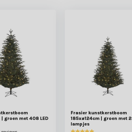
stkerstboom
Frasier kunstkerstboom
| groen met 408 LED
185xø124cm | groen met 2
lampjes
 reviews