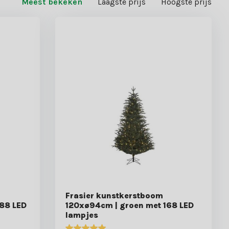
Meest bekeken
Laagste prijs
Hoogste prijs
Frasier kunstkerstboom
88 LED
120xø94cm | groen met 168 LED
lampjes