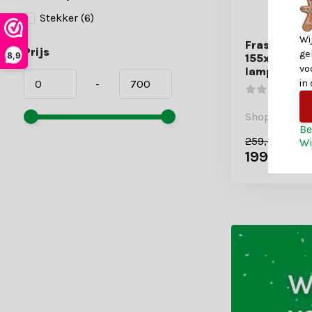
Stekker
(6)
Wi
Frasier kun
Prijs
ge
8,9
155xø109cm 
vo
lampjes
in
-
Shop is gesl
Be
259,-
Wi
199,-