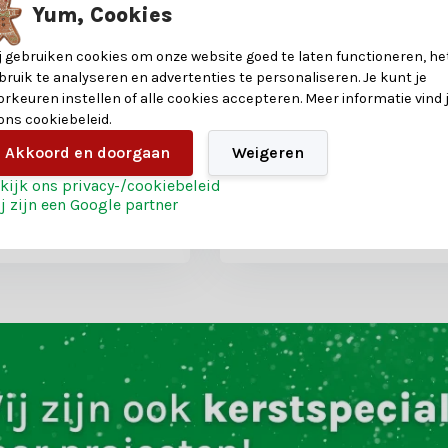
Yum, Cookies
j gebruiken cookies om onze website goed te laten functioneren, he
stkerstboom
Frasier kunstkerstboom
bruik te analyseren en advertenties te personaliseren. Je kunt je
| groen met 216 LED
230xø147cm | groen met 
orkeuren instellen of alle cookies accepteren. Meer informatie vind 
lampjes
 ons cookiebeleid.
2 reviews
Akkoord en doorgaan
Weigeren
oten
Shop is gesloten
kijk ons privacy-/cookiebeleid
549,-
j zijn een Google partner
435,-