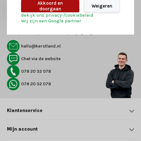
Akkoord en
Weigeren
Abonneer
doorgaan
Bekijk ons privacy-/cookiebeleid
Wij zijn een Google partner
Vraag het onze kerst-experts
Onze productspecialisten helpen je graag
hallo@kerstland.nl
Chat via de website
078 20 32 078
078 20 32 078
Klantenservice
Mijn account