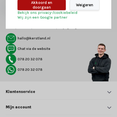
Akkoord en
Weigeren
Abonneer
doorgaan
Bekijk ons privacy-/cookiebeleid
Wij zijn een Google partner
Vraag het onze kerst-experts
Onze productspecialisten helpen je graag
hallo@kerstland.nl
Chat via de website
078 20 32 078
078 20 32 078
Klantenservice
Mijn account