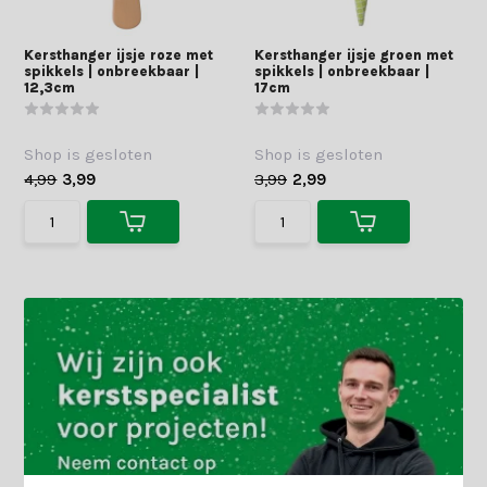
Kersthanger ijsje roze met
Kersthanger ijsje groen met
spikkels | onbreekbaar |
spikkels | onbreekbaar |
12,3cm
17cm
Shop is gesloten
Shop is gesloten
4,99
3,99
3,99
2,99