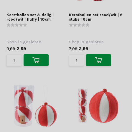
Kerstballen set 3-delig |
Kerstballen set rood/wit | 6
rood/wit | fluffy | 10cm
stuks | 6cm
Shop is gesloten
Shop is gesloten
3,99
2,99
7,99
2,99