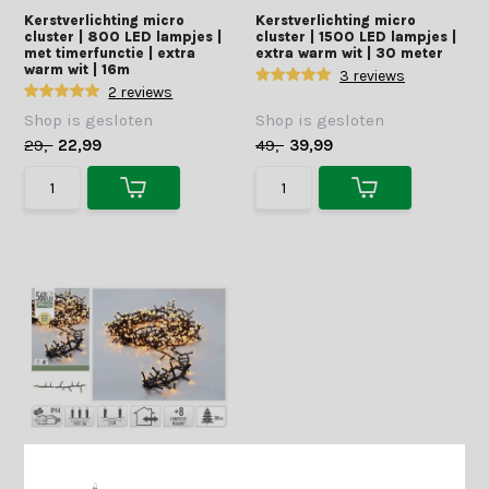
Kerstverlichting micro
Kerstverlichting micro
cluster | 800 LED lampjes |
cluster | 1500 LED lampjes |
met timerfunctie | extra
extra warm wit | 30 meter
warm wit | 16m
3 reviews
2 reviews
Shop is gesloten
Shop is gesloten
29,-
22,99
49,-
39,99
Kerstverlichting micro