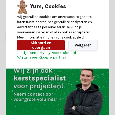
cluster | 560 LED lampjes |
extra warm wit | 11 meter
Yum, Cookies
4 reviews
Wij gebruiken cookies om onze website goed te
Shop is gesloten
laten functioneren, het gebruik te analyseren en
23,99
17,90
advertenties te personaliseren. Je kunt je
voorkeuren instellen of alle cookies accepteren.
Meer informatie vind je in ons cookiebeleid.
Akkoord en
Weigeren
doorgaan
Bekijk ons privacy-/cookiebeleid
Wij zijn een Google partner