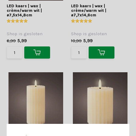
LED kaars | wax |
LED kaars | wax |
crème/warm wit |
crème/warm wit |
ø7,5x14,8cm
ø7,7x14,6cm
Shop is gesloten
Shop is gesloten
6,99
5,99
10,99
5,99
LED kaars | wax |
LED kaars | wax |