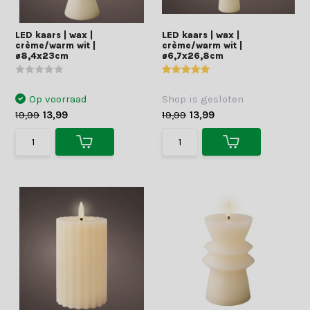
LED kaars | wax |
LED kaars | wax |
crème/warm wit |
crème/warm wit |
ø8,4x23cm
ø6,7x26,8cm
Op voorraad
Shop is gesloten
19,99
13,99
19,99
13,99