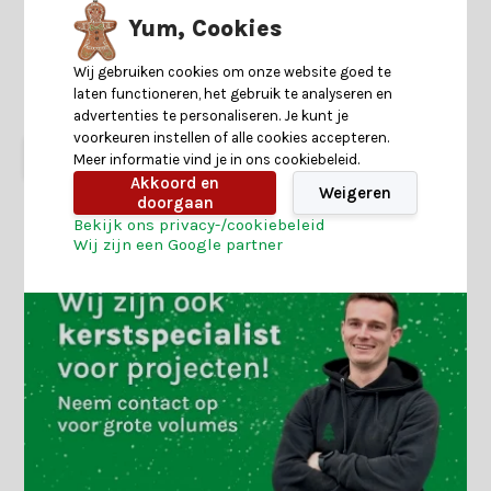
crème/warm wit |
crème/warm wit |
ø7,5x17,3cm
ø7,5x12,3cm
Yum, Cookies
Wij gebruiken cookies om onze website goed te
Shop is gesloten
Shop is gesloten
laten functioneren, het gebruik te analyseren en
6,99
5,99
9,99
7,99
advertenties te personaliseren. Je kunt je
voorkeuren instellen of alle cookies accepteren.
Meer informatie vind je in ons cookiebeleid.
Akkoord en
Weigeren
doorgaan
Bekijk ons privacy-/cookiebeleid
Wij zijn een Google partner