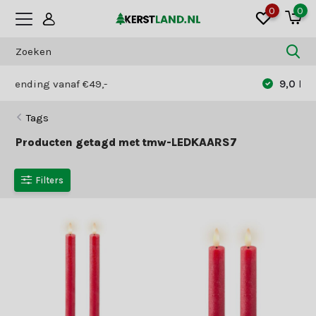
0
0
9,0
klantwaardering
Tags
Producten getagd met tmw-LEDKAARS7
Filters