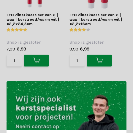
LED dinerkaars set van 2 |
LED dinerkaars set van 2 |
wax | kerstrood/warm wit |
wax | kerstrood/warm wit |
ø2,2x24,5cm
ø2,2x16cm
Shop is gesloten
Shop is gesloten
7,99
6,99
9,99
6,99